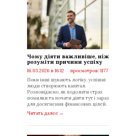
Чому діяти важливіше, ніж
розуміти причини успіху
16.03.2026 в 16:12
просмотров: 1177
комментариев: 0
Поки інші шукають логіку, успішні
люди створюють капітал.
Розповідаємо, як подолати страх
помилки та почати діяти тут і зараз
для досягнення фінансових цілей.
Читать далее
→