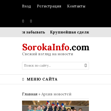
Вход
Регистрация
Контакты
аучиться забывать
Крупнейшая сделка в авиации: 
SorokaInfo
.com
Свежий взгляд на новости
МЕНЮ САЙТА
Главная
»
Архив новостей