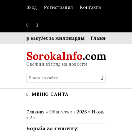
Вход
Регистрация
Контакты
оукостер easyJet за миллиарды
Главное политичес
SorokaInfo
.com
Свежий взгляд на новости
МЕНЮ САЙТА
Главная
» Общество »
2026
»
Июнь
»
2
»
Борьба за тишину: