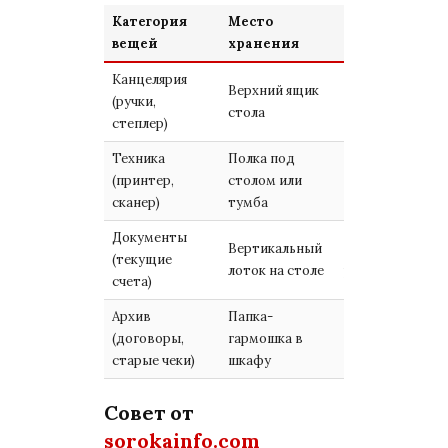
Категория
Место
Частота
вещей
хранения
использовани
Канцелярия
Верхний ящик
(ручки,
Ежедневно
стола
степлер)
Техника
Полка под
По
(принтер,
столом или
необходимости
сканер)
тумба
Документы
Вертикальный
В процессе
(текущие
лоток на столе
работы
счета)
Архив
Папка-
(договоры,
гармошка в
Редко
старые чеки)
шкафу
Совет от
sorokainfo.com