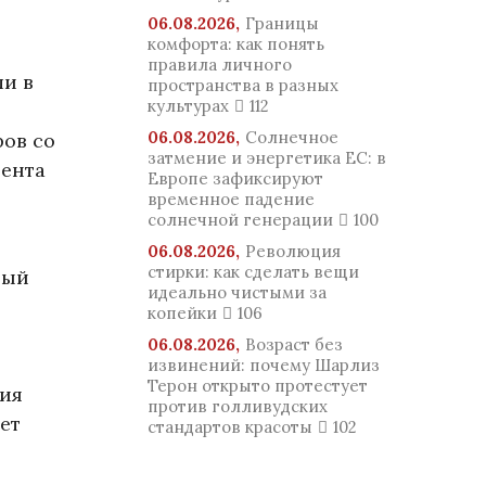
06.08.2026,
Границы
комфорта: как понять
правила личного
и в
пространства в разных
культурах
112
06.08.2026,
Солнечное
ров со
затмение и энергетика ЕС: в
дента
Европе зафиксируют
временное падение
солнечной генерации
100
06.08.2026,
Революция
стирки: как сделать вещи
ный
идеально чистыми за
копейки
106
06.08.2026,
Возраст без
извинений: почему Шарлиз
Терон открыто протестует
тия
против голливудских
ет
стандартов красоты
102