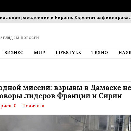
ое расслоение в Европе: Евростат зафиксировал окол
згляд на новости
БИЗНЕС
МИР
LIFESTYLE
ТЕХНО
НАУ
дной миссии: взрывы в Дамаске н
оворы лидеров Франции и Сирии
риев: 0
Политика