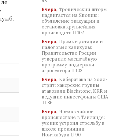
98
але
Вчера,
Тропический шторм
е
надвигается на Японию:
лужб,
объявление эвакуации и
остановка крупнейших
производств
102
Вчера,
Прямые дотации и
налоговые каникулы:
Правительство Греции
утвердило масштабную
программу поддержки
агросектора
102
Вчера,
Кибератака на Уолл-
стрит: хакерские группы
атаковали Blackstone, KKR и
ведущие инвестфонды США
86
Вчера,
Чрезвычайное
происшествие в Таиланде:
ученик устроил стрельбу в
школе провинции
Нонтхабури
90