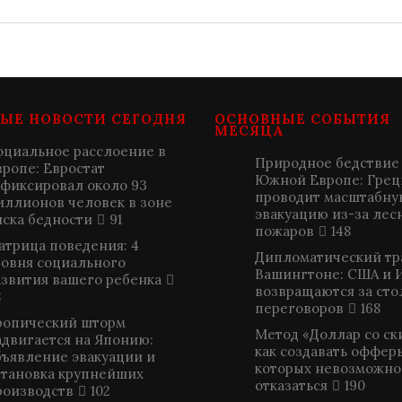
ЫЕ НОВОСТИ СЕГОДНЯ
ОСНОВНЫЕ СОБЫТИЯ
МЕСЯЦА
оциальное расслоение в
Природное бедствие
вропе: Евростат
Южной Европе: Грец
афиксировал около 93
проводит масштабну
иллионов человек в зоне
эвакуацию из-за лес
иска бедности
91
пожаров
148
атрица поведения: 4
Дипломатический тр
ровня социального
Вашингтоне: США и 
азвития вашего ребенка
возвращаются за сто
8
переговоров
168
ропический шторм
Метод «Доллар со ск
адвигается на Японию:
как создавать офферы
бъявление эвакуации и
которых невозможно
становка крупнейших
отказаться
190
роизводств
102