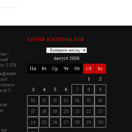
АРХИВ МАТЕРИАЛОВ
Нью-
Август 2026
итый
ре
178
Пн
Вт
Ср
Чт
Пт
Сб
Вс
онфликт
1
2
гает
енское
3
4
5
6
7
8
9
ией
10
11
12
13
14
15
16
 как
на
17
18
19
20
21
22
23
24
25
26
27
28
29
30
 на