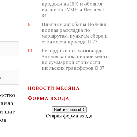
продажи на 16% и обошел
гигантов LVMH и Hermes
84
9
Платные автобаны Польши:
полная раскладка по
маршрутам, пунктам сбора и
стоимости проезда
77
10
Рекордные полмиллиарда:
Англия заняла первое место
по суммарной стоимости
июльских трансферов
87
а
НОВОСТИ МЕСЯЦА
жестко
ФОРМА ВХОДА
вила,
Войти через uID
й шаг
Старая форма входа
тов