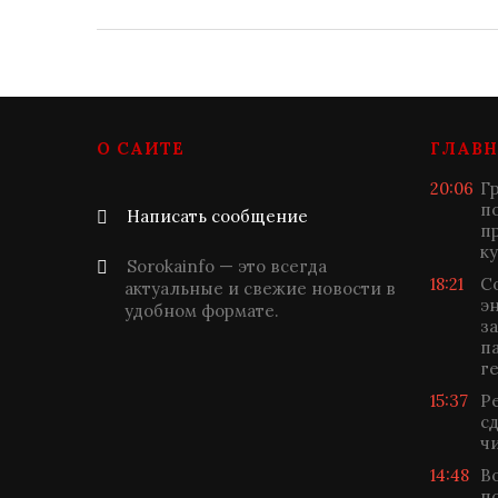
О САЙТЕ
ГЛАВН
20:06
Г
п
Написать сообщение
п
к
Sorokainfo — это всегда
18:21
С
актуальные и свежие новости в
э
удобном формате.
з
п
г
15:37
Р
с
ч
14:48
В
п