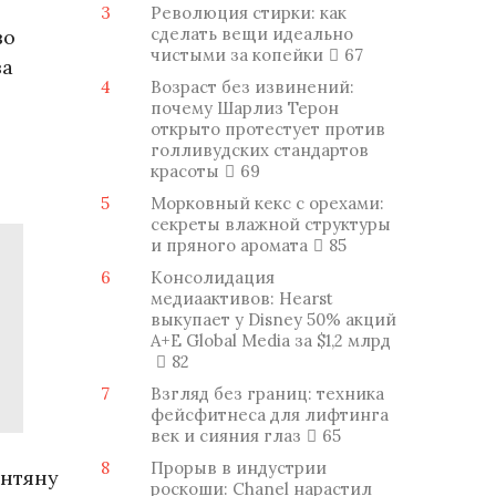
3
Революция стирки: как
сделать вещи идеально
во
чистыми за копейки
67
за
4
Возраст без извинений:
почему Шарлиз Терон
открыто протестует против
голливудских стандартов
красоты
69
5
Морковный кекс с орехами:
секреты влажной структуры
и пряного аромата
85
6
Консолидация
медиаактивов: Hearst
выкупает у Disney 50% акций
A+E Global Media за $1,2 млрд
82
7
Взгляд без границ: техника
фейсфитнеса для лифтинга
век и сияния глаз
65
8
Прорыв в индустрии
унтяну
роскоши: Chanel нарастил