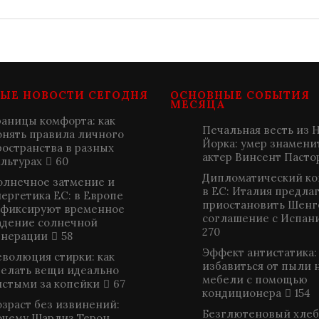
ЫЕ НОВОСТИ СЕГОДНЯ
ОСНОВНЫЕ СОБЫТИЯ
МЕСЯЦА
раницы комфорта: как
Печальная весть из 
онять правила личного
Йорка: умер знамен
ространства в разных
актер Винсент Пасто
ультурах
60
Дипломатический к
олнечное затмение и
в ЕС: Италия предла
нергетика ЕС: в Европе
приостановить Шенг
афиксируют временное
соглашение с Испан
адение солнечной
270
енерации
58
Эффект антистатика:
еволюция стирки: как
избавиться от пыли 
делать вещи идеально
мебели с помощью
истыми за копейки
67
кондиционера
154
озраст без извинений:
Безглютеновый хлеб
очему Шарлиз Терон