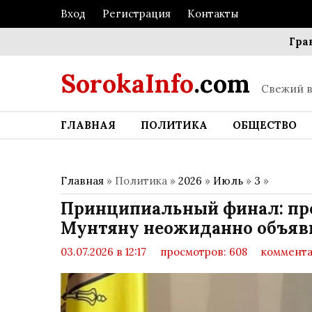
Вход
Регистрация
Контакты
Границы 
SorokaInfo
.com
Свежий в
ГЛАВНАЯ
ПОЛИТИКА
ОБЩЕСТВО
Главная
» Политика »
2026
»
Июль
»
3
»
Принципиальный финал: пр
Мунтяну неожиданно объяви
03.07.2026 в 12:17
просмотров: 608
коммента