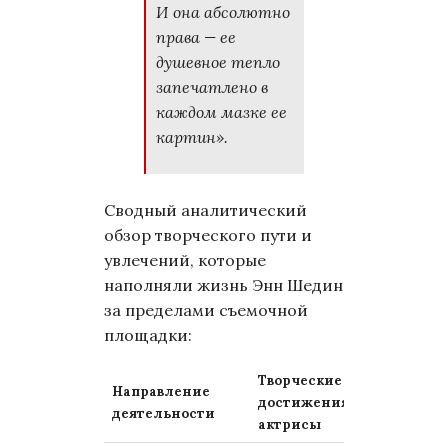
И она абсолютно
права — ее
душевное тепло
запечатлено в
каждом мазке ее
картин».
Сводный аналитический
обзор творческого пути и
увлечений, которые
наполняли жизнь Энн Шедин
за пределами съемочной
площадки:
Творческие
Влиян
Направление
достижения
окруж
деятельности
актрисы
насл