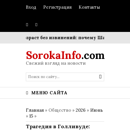
Вход
Регистрация
Контакты
ейки
Возраст без извинений: почему Шарлиз Терон 
SorokaInfo
.com
Свежий взгляд на новости
МЕНЮ САЙТА
Главная
» Общество »
2026
»
Июнь
»
15
»
Трагедия в Голливуде: