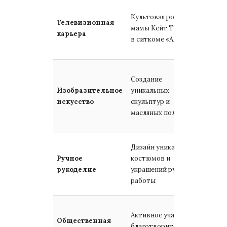
Стала
Культовая роль
этало
Телевизионная
мамы Кейт Таннер
комед
карьера
в ситкоме «Альф»
жанра 
покол
Карти
Создание
актри
Изобразительное
уникальных
украш
искусство
скульптур и
частн
масляных полотен
колле
семьи
Демон
Дизайн уникальных
безупр
Ручное
костюмов и
вкуса 
рукоделие
украшений ручной
страст
работы
детал
Помо
Активное участие в
нужда
Общественная
благотворительных
фонда