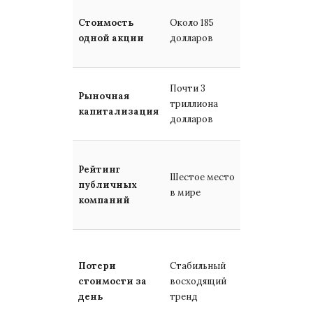
Ровно 154.60
Стоимость
Около 185
доллара за
одной акции
долларов
бумагу
Почти 3
Снизилась до
Рыночная
триллиона
2.04 триллио
капитализация
долларов
долларов
Смещение на
Рейтинг
Шестое место
седьмую
публичных
в мире
позицию в
компаний
рейтинге
Списание
Потери
Стабильный
рекордных
стоимости за
восходящий
400.8
день
тренд
миллиарда
долларов