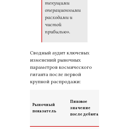
текущими
операционными
расходами и
чистой
прибылью».
Сводный аудит ключевых
изменений рыночных
параметров космического
гиганта после первой
крупной распродажи:
Параметры
Пиковое
Рыночный
после
значение
показатель
падения в
после дебюта
понедельн