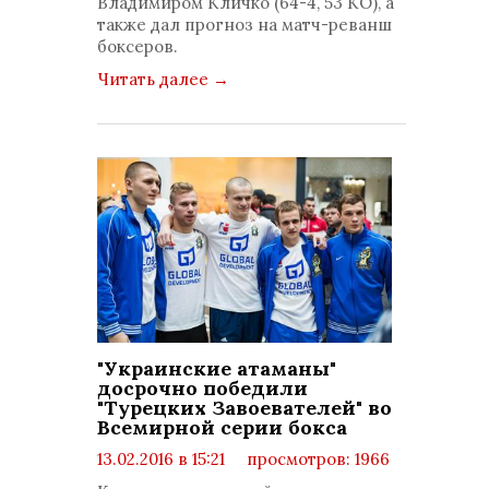
Владимиром Кличко (64-4, 53 КО), а
также дал прогноз на матч-реванш
боксеров.
Читать далее
→
"Украинские атаманы"
досрочно победили
"Турецких Завоевателей" во
Всемирной серии бокса
13.02.2016 в 15:21
просмотров: 1966
комментариев: 1