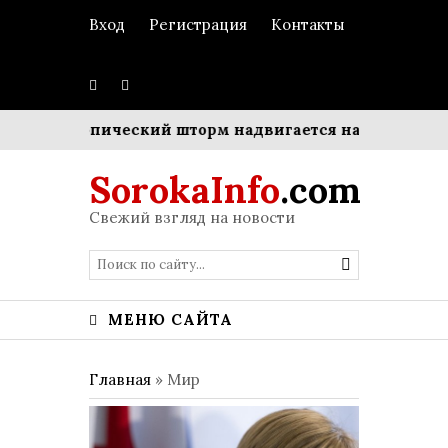
Вход
Регистрация
Контакты
а
Тропический шторм надвигается на Японию: объя
SorokaInfo
.com
Свежий взгляд на новости
МЕНЮ САЙТА
Главная
»
Мир