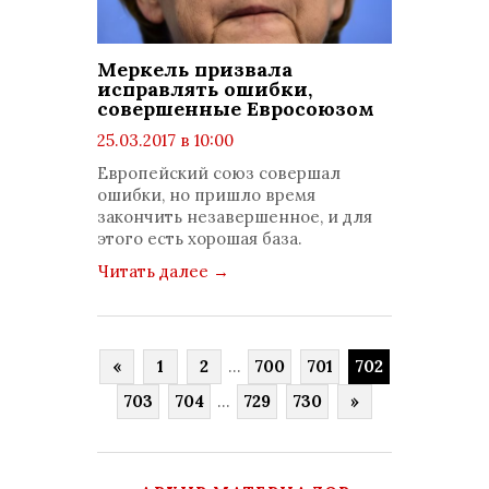
Меркель призвала
исправлять ошибки,
совершенные Евросоюзом
25.03.2017 в 10:00
просмотров: 1084
Европейский союз совершал
комментариев: 0
ошибки, но пришло время
закончить незавершенное, и для
этого есть хорошая база.
Читать далее
→
«
1
2
...
700
701
702
703
704
...
729
730
»