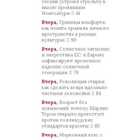
ученик устроил стрельбу в
школе провинции
Нонтхабури
41
Вчера,
Границы комфорта:
как понять правила личного
пространства в разных
культурах
90
Вчера,
Солнечное затмение
и энергетика ЕС: в Европе
зафиксируют временное
падение солнечной
генерации
79
Вчера,
Революция стирки:
как сделать вещи идеально
чистыми за копейки
84
Вчера,
Возраст без
извинений: почему Шарлиз
Терон открыто протестует
против голливудских
стандартов красоты
85
Вчера,
Морковный кекс с