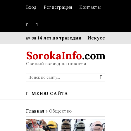
Вход
Регистрация
Контакты
таника» за 14 лет до трагедии
Искусство делегиров
SorokaInfo
.com
Свежий взгляд на новости
МЕНЮ САЙТА
Главная
»
Общество