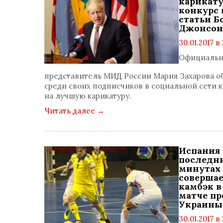
карикат
конкурс 
статьи Б
Джонсон
30.01.2017 в 
просмотр
Официаль
1573
коммент
представитель МИД России Мария Захарова о
0
среди своих подписчиков в социальной сети 
на лучшую карикатуру.
Читать далее
→
Испания 
последн
минутах
соверша
камбэк в
матче пр
Украины
30.01.2017 в 