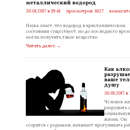
металлический водород
30.01.2017 в 19:41
просмотров: 1627
коммента
Наука знает, что водород в кристаллическом
состоянии существует, но до последнего вре
могла получить такое вещество
Читать далее
→
Как алко
разруша
ваше тел
душу
30.01.2017 в 
просмотр
Человек на
2232
разрушать 
коммент
социальну
0
жизнь. Он
ссорится с родными, начинает прогуливать ра