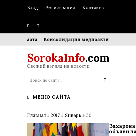
Вход
Регистрация
Контакты
го аромата
Консолидация медиаактивов: Hearst выку
SorokaInfo
.com
Свежий взгляд на новости
МЕНЮ САЙТА
Главная
»
2017
»
Январь
»
30
Захарова
объявил