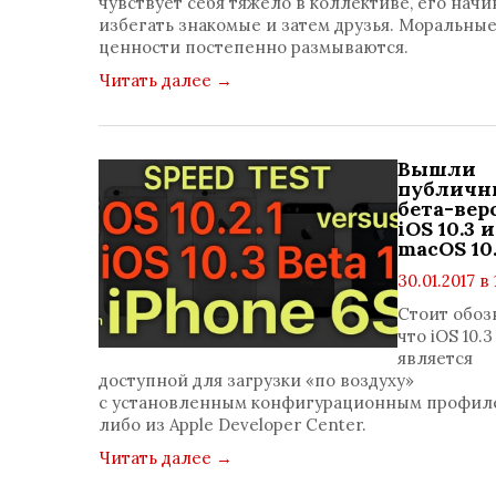
чувствует себя тяжело в коллективе, его нач
избегать знакомые и затем друзья. Моральны
ценности постепенно размываются.
Читать далее
→
Вышли
публичн
бета-вер
iOS 10.3 и
macOS 10.
30.01.2017 в 
просмотро
Стоит обоз
коммент
что iOS 10.3
0
является
доступной для загрузки «по воздуху»
с установленным конфигурационным профил
либо из Apple Developer Center.
Читать далее
→