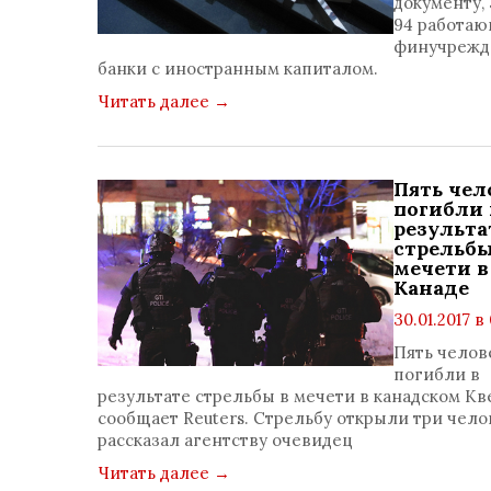
документу, 
коммент
94 работа
0
финучрежд
банки с иностранным капиталом.
Читать далее
→
Пять чел
погибли 
результа
стрельбы
мечети в
Канаде
30.01.2017 в 
просмотр
Пять челов
коммент
погибли в
0
результате стрельбы в мечети в канадском Кв
сообщает Reuters. Стрельбу открыли три чело
рассказал агентству очевидец
Читать далее
→