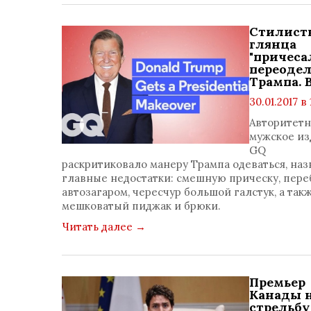
Стилист
глянца
"причеса
переодел
Трампа. 
30.01.2017 в 
просмотр
Авторитет
1429
мужское из
коммент
GQ
0
раскритиковало манеру Трампа одеваться, наз
главные недостатки: смешную прическу, пере
автозагаром, чересчур большой галстук, а так
мешковатый пиджак и брюки.
Читать далее
→
Премьер
Канады 
стрельбу