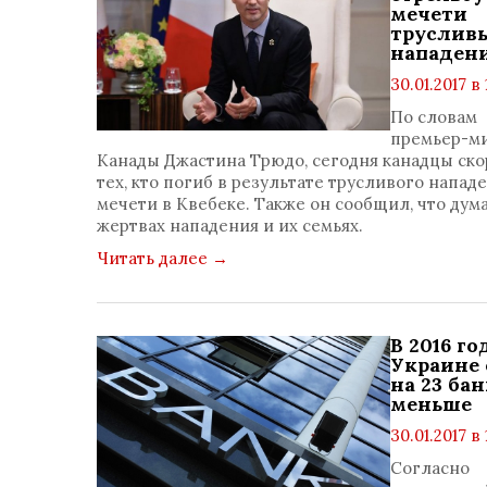
мечети
труслив
нападен
30.01.2017 в 
просмотр
По словам
1495
премьер-м
коммент
Канады Джастина Трюдо, сегодня канадцы ско
0
тех, кто погиб в результате трусливого напад
мечети в Квебеке. Также он сообщил, что дума
жертвах нападения и их семьях.
Читать далее
→
В 2016 го
Украине 
на 23 ба
меньше
30.01.2017 в 
просмотр
Согласно
1352