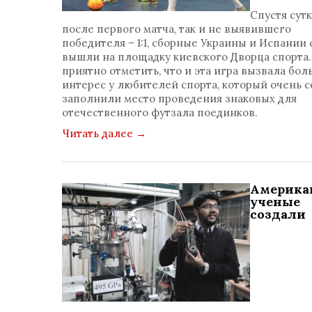
просмотр
Спустя сут
1399
после первого матча, так и не выявившего
коммент
победителя – 1:1, сборные Украины и Испании 
0
вышли на площадку киевского Дворца спорта.
приятно отметить, что и эта игра вызвала бо
интерес у любителей спорта, который очень 
заполнили место проведения знаковых для
отечественного футзала поединков.
Читать далее
→
Америка
ученые
создали