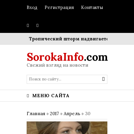
Вход
Регистрация
Контакты
ребенка
Тропический шторм надвигается на Японию
SorokaInfo
.com
Свежий взгляд на новости
МЕНЮ САЙТА
Главная
»
2017
»
Апрель
»
30