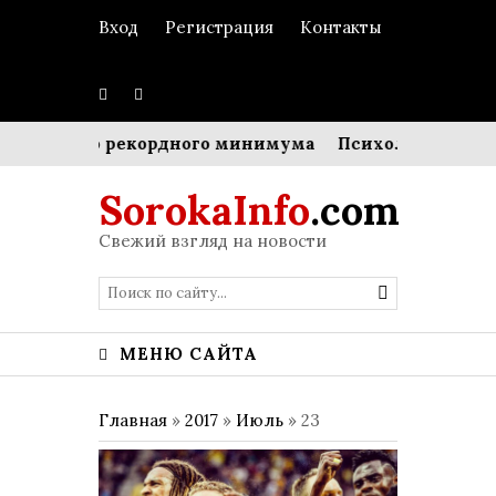
Вход
Регистрация
Контакты
упадет до рекордного минимума
Психология черного
SorokaInfo
.com
Свежий взгляд на новости
МЕНЮ САЙТА
Главная
»
2017
»
Июль
»
23