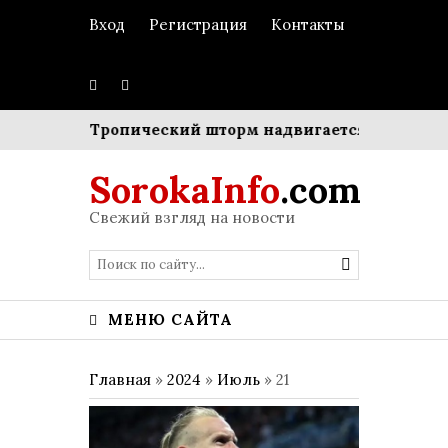
Вход
Регистрация
Контакты
ебенка
Тропический шторм надвигается на Японию:
SorokaInfo
.com
Свежий взгляд на новости
МЕНЮ САЙТА
Главная
»
2024
»
Июль
»
21