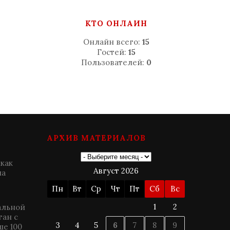
КТО ОНЛАЙН
Онлайн всего:
15
Гостей:
15
Пользователей:
0
АРХИВ МАТЕРИАЛОВ
 как
Август 2026
на
Пн
Вт
Ср
Чт
Пт
Сб
Вс
1
2
альной
ган с
3
4
5
6
7
8
9
е 100