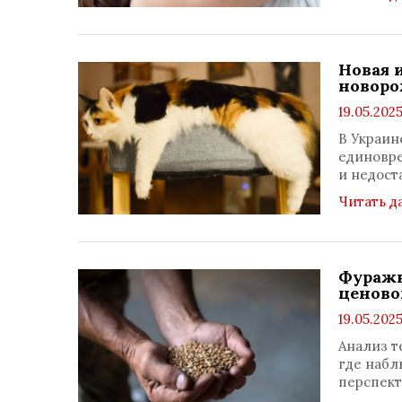
Новая 
новоро
19.05.2025
В Украин
единовре
и недост
Читать д
Фуражн
ценово
19.05.2025
Анализ т
где набл
перспект