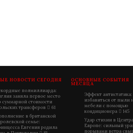
ЫЕ НОВОСТИ СЕГОДНЯ
ОСНОВНЫЕ СОБЫТИЯ
МЕСЯЦА
екордные полмиллиарда:
Эффект антистатика:
нглия заняла первое место
избавиться от пыли 
о суммарной стоимости
мебели с помощью
юльских трансферов
61
кондиционера
145
ополнение в британской
Удар стихии в Центр
оролевской семье:
Европе: сильный ура
ринцесса Евгения родила
порывами ветра свыш
очь в Португалии
81