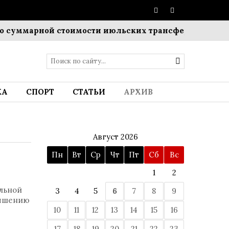
уммарной стоимости июльских трансферов
Пополнен
КА
СПОРТ
СТАТЬИ
АРХИВ
Август 2026
Пн
Вт
Ср
Чт
Пт
Сб
Вс
1
2
льной
3
4
5
6
7
8
9
учшению
10
11
12
13
14
15
16
17
18
19
20
21
22
23