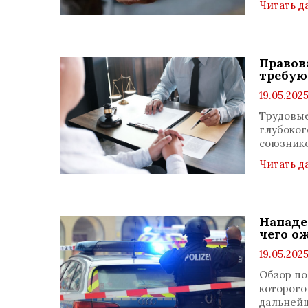
Читать д
Правов
требую
19.05.2025
Трудовые
глубоког
союзнико
Читать д
Нападе
чего о
19.05.2025
Обзор по
которого
дальней