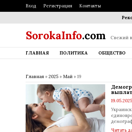
Вход
Регистрация
Контакты
Рекордн
SorokaInfo
.com
Свежий в
ГЛАВНАЯ
ПОЛИТИКА
ОБЩЕСТВО
Главная
»
2025
»
Май
»
19
Демогр
выплат
19.05.2025
Украинск
единовр
демогра
Читать д