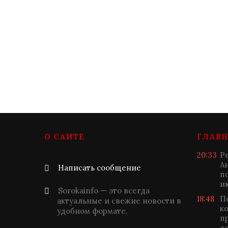
О САЙТЕ
ГЛАВН
20:33
Р
А
Написать сообщение
п
и
Sorokainfo — это всегда
18:48
П
актуальные и свежие новости в
к
удобном формате.
п
д