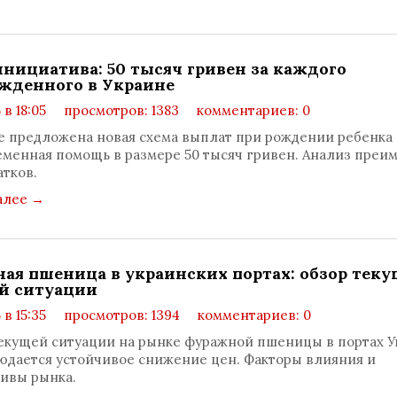
инициатива: 50 тысяч гривен за каждого
жденного в Украине
 в 18:05
просмотров: 1383
комментариев: 0
е предложена новая схема выплат при рождении ребенка 
менная помощь в размере 50 тысяч гривен. Анализ преи
атков.
алее
→
ая пшеница в украинских портах: обзор тек
й ситуации
 в 15:35
просмотров: 1394
комментариев: 0
екущей ситуации на рынке фуражной пшеницы в портах У
юдается устойчивое снижение цен. Факторы влияния и
ивы рынка.