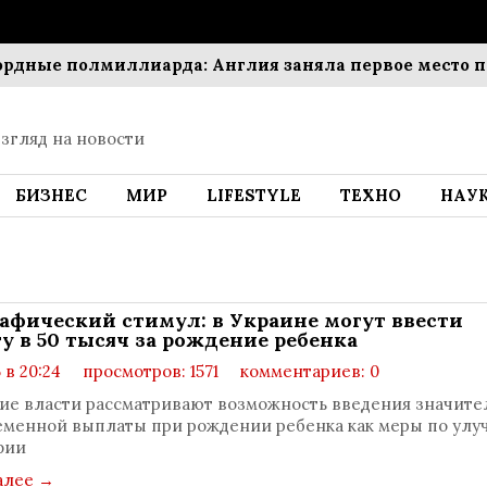
ые полмиллиарда: Англия заняла первое место по с
згляд на новости
БИЗНЕС
МИР
LIFESTYLE
ТЕХНО
НАУ
афический стимул: в Украине могут ввести
у в 50 тысяч за рождение ребенка
 в 20:24
просмотров: 1571
комментариев: 0
ие власти рассматривают возможность введения значите
еменной выплаты при рождении ребенка как меры по ул
фии
алее
→