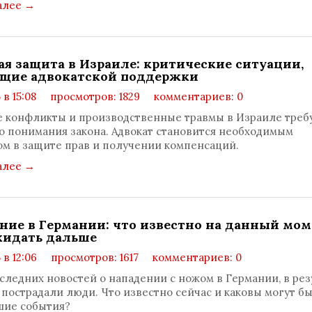
алее
→
ая защита в Израиле: критические ситуации,
щие адвокатской поддержки
 в 15:08
просмотров: 1829
комментариев: 0
 конфликты и производственные травмы в Израиле треб
о понимания закона. Адвокат становится необходимым
м в защите прав и получении компенсаций.
алее
→
ние в Германии: что известно на данный мом
жидать дальше
 в 12:06
просмотров: 1617
комментариев: 0
следних новостей о нападении с ножом в Германии, в рез
 пострадали люди. Что известно сейчас и каковы могут б
шие события?