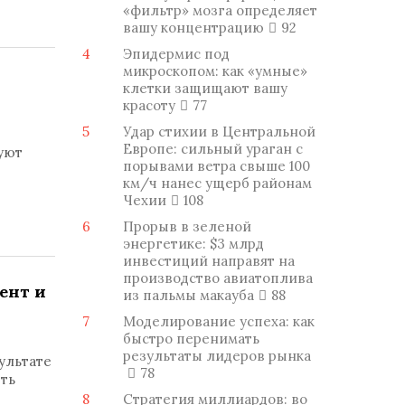
«фильтр» мозга определяет
вашу концентрацию
92
4
Эпидермис под
микроскопом: как «умные»
клетки защищают вашу
красоту
77
5
Удар стихии в Центральной
Европе: сильный ураган с
уют
порывами ветра свыше 100
км/ч нанес ущерб районам
Чехии
108
6
Прорыв в зеленой
энергетике: $3 млрд
инвестиций направят на
производство авиатоплива
ент и
из пальмы макауба
88
7
Моделирование успеха: как
быстро перенимать
результаты лидеров рынка
ультате
78
ыть
8
Стратегия миллиардов: во