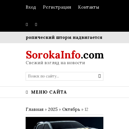
Вход
Регистрация
Контакты
енка
Тропический шторм надвигается на Японию: о
SorokaInfo
.com
Свежий взгляд на новости
МЕНЮ САЙТА
Главная
»
2025
»
Октябрь
»
12