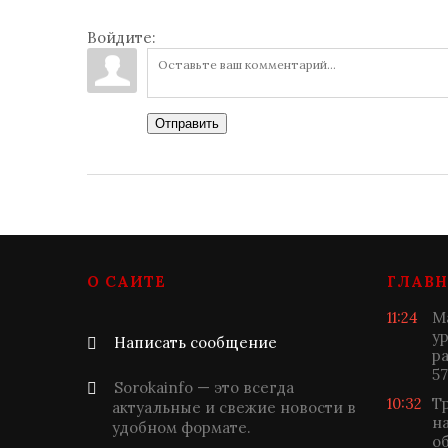
Войдите:
Отправить
О САЙТЕ
ГЛАВН
11:24
М
у
Написать сообщение
р
57
Sorokainfo — это всегда
10:32
Т
актуальные и свежие новости в
н
удобном формате.
о