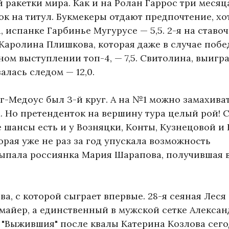
й ракетки мира. Как и на Ролан Гаррос три месяц
к на титул. Букмекеры отдают предпочтение, хо
 испанке Гарбинье Мугурусе — 5,5. 2-я на ставо
Каролина Плишкова, которая даже в случае поб
ном выступлении топ-4, — 7,5. Свитолина, выигр
алась следом — 12,0.
-Медоус был 3-й круг. А на №1 можно замахиват
. Но претенденток на вершину тура целый рой! 
 шансы есть и у Возняцки, Конты, Кузнецовой и
орая уже не раз за год упускала возможность
е выпала россиянка Мария Шарапова, получившая 
а, с которой сыграет впервые. 28-я сеяная Леся
майер, а единственный в мужской сетке Алексан
"Выжившия" после квалы Катерина Козлова сег