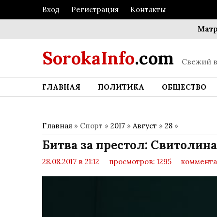
Вход
Регистрация
Контакты
Матрица п
SorokaInfo
.com
Свежий в
ГЛАВНАЯ
ПОЛИТИКА
ОБЩЕСТВО
Главная
» Спорт »
2017
»
Август
»
28
»
Битва за престол: Свитолин
28.08.2017 в 21:12
просмотров: 1295
коммента