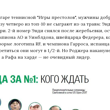
гаре теннисной "Игры престолов", мужчины доб
у четверо из топ-10 не сыграют из-за травм: Эн
и. 2-й номер Энди снялся после жеребьевки, ос
емпиона АО и Уимблдона, швейцарца Федерера, 
орме логотипа RF, и чемпиона Гарроса, испанца
ретиться они могут в 1/2-й. Но Роджера наканун
 а Рафа на харде — не очевидный лидер.