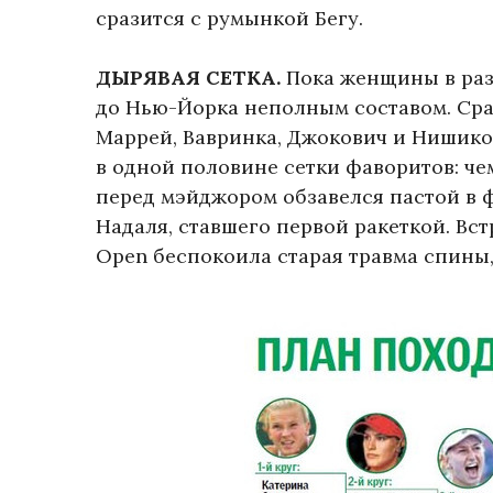
сразится с румынкой Бегу.
ДЫРЯВАЯ СЕТКА.
Пока женщины в раз
до Нью-Йорка неполным составом. Сраз
Маррей, Вавринка, Джокович и Нишикор
в одной половине сетки фаворитов: ч
перед мэйджором обзавелся пастой в ф
Надаля, ставшего первой ракеткой. Вст
Open беспокоила старая травма спины,