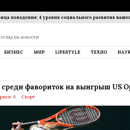
оведения: 4 уровня социального развития вашего ре
згляд на новости
БИЗНЕС
МИР
LIFESTYLE
ТЕХНО
НАУ
а среди фавориток на выигрыш US O
риев: 0
Спорт