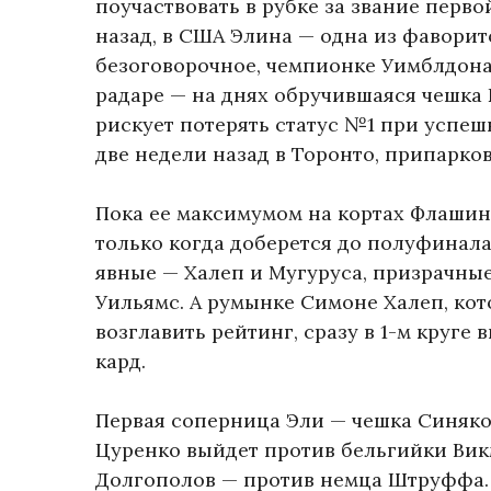
поучаствовать в рубке за звание перво
назад, в США Элина — одна из фаворито
безоговорочное, чемпионке Уимблдона,
радаре — на днях обручившаяся чешка 
рискует потерять статус №1 при успеш
две недели назад в Торонто, припарков
Пока ее максимумом на кортах Флашинг
только когда доберется до полуфинала
явные — Халеп и Мугуруса, призрачные
Уильямс. А румынке Симоне Халеп, кот
возглавить рейтинг, сразу в 1-м круг
кард.
Первая соперница Эли — чешка Синяков
Цуренко выйдет против бельгийки Вик
Долгополов — против немца Штруффа. 