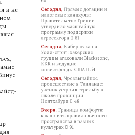
68
а
тя и не
Сегодня,
Прямые дотации и
налоговые каникулы:
чном
Правительство Греции
еды
утвердило масштабную
программу поддержки
авшая
агросектора
61
Сегодня,
Кибератака на
Уолл-стрит: хакерские
ься,
группы атаковали Blackstone,
KKR и ведущие
Самые
инвестфонды США
54
 Винус
Сегодня,
Чрезвычайное
происшествие в Таиланде:
ученик устроил стрельбу в
вайлд-
школе провинции
Нонтхабури
48
Вчера,
Границы комфорта:
как понять правила личного
пространства в разных
др
культурах
91
одня