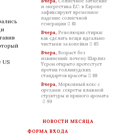
Вчера,
Солнечное затмение
и энергетика ЕС: в Европе
зафиксируют временное
падение солнечной
рались
генерации
81
ди
Вчера,
Революция стирки:
тавив
как сделать вещи идеально
чистыми за копейки
85
который
Вчера,
Возраст без
извинений: почему Шарлиз
е US
Терон открыто протестует
против голливудских
стандартов красоты
88
Вчера,
Морковный кекс с
орехами: секреты влажной
структуры и пряного аромата
99
НОВОСТИ МЕСЯЦА
ФОРМА ВХОДА