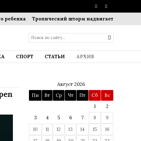
бенка
Тропический шторм надвигается на Японию: 
КА
СПОРТ
СТАТЬИ
АРХИВ
Август 2026
pen
Пн
Вт
Ср
Чт
Пт
Сб
Вс
1
2
3
4
5
6
7
8
9
10
11
12
13
14
15
16
17
18
19
20
21
22
23