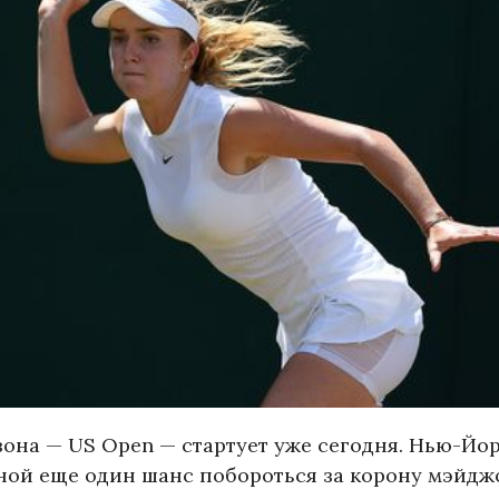
она — US Open — стартует уже сегодня. Нью-Йор
ной еще один шанс побороться за корону мэйдж