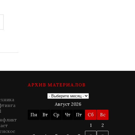
АРХИВ МАТЕРИАЛОВ
ехника
Август 2026
фтинга
1
Пн
Вт
Ср
Чт
Пт
Сб
Вс
онфликт
1
2
гает
енское