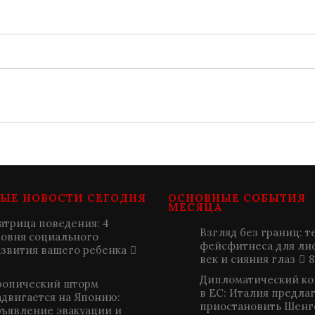
ЫЕ НОВОСТИ СЕГОДНЯ
ОСНОВНЫЕ СОБЫТИЯ
МЕСЯЦА
атрица поведения: 4
Взгляд без границ: т
ровня социального
фейсфитнеса для ли
азвития вашего ребенка
век и сияния глаз
8
Дипломатический к
ропический шторм
в ЕС: Италия предла
адвигается на Японию:
приостановить Шенг
бъявление эвакуации и