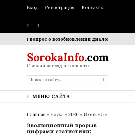
Вход
Регистрация
Контакты
ерендум вопрос о возобновлении диалога с ЕС
Жёст
SorokaInfo
.com
Свежий взгляд на новости
МЕНЮ САЙТА
Главная
» Наука »
2026
»
Июнь
»
5
»
Эволюционный прорыв
цифрами статистики: