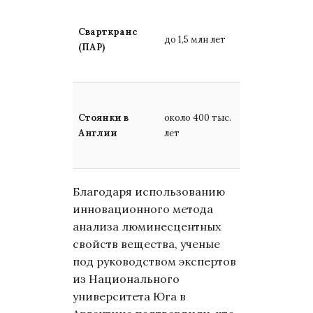
Обгоревшие
кости во
Сварткранс
до 1,5 млн лет
вторичных
(ПАР)
осадочных
отложениях
Первые
подтвержден
Стоянки в
около 400 тыс.
свидетельств
Англии
лет
самостоятель
добывания
Благодаря использованию
инновационного метода
анализа люминесцентных
свойств вещества, ученые
под руководством экспертов
из Национального
университета Юга в