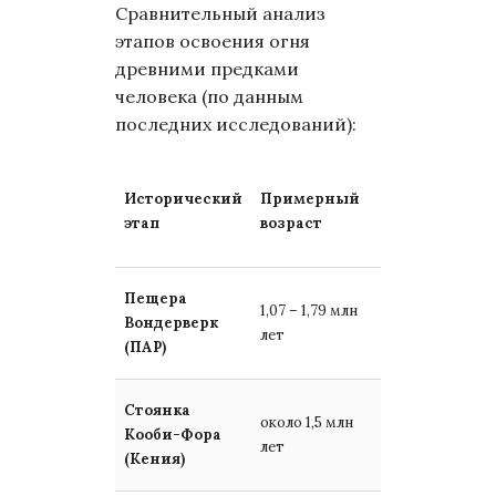
Сравнительный анализ
этапов освоения огня
древними предками
человека (по данным
последних исследований):
Основной ти
Исторический
Примерный
взаимодейст
этап
возраст
гоминид с
огнем
Занесение из
Пещера
1,07 – 1,79 млн
природных
Вондерверк
лет
источников и
(ПАР)
поддержание
Следы открыт
Стоянка
около 1,5 млн
огня (природн
Кооби-Фора
лет
источник не
(Кения)
подтвержден)