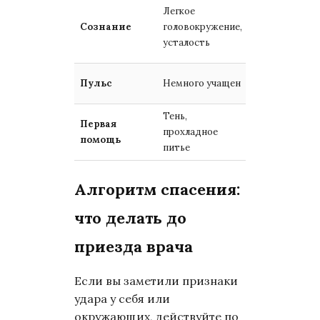
Спутанность,
Легкое
потеря
Сознание
головокружение,
сознания,
усталость
судороги
Очень частый
Пульс
Немного учащен
и слабый
Тень,
Вызов врача,
Первая
прохладное
холодные
помощь
питье
компрессы
Алгоритм спасения:
что делать до
приезда врача
Если вы заметили признаки
удара у себя или
окружающих, действуйте по