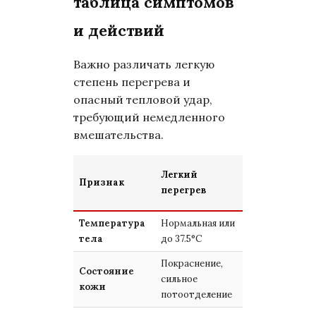
таблица симптомов
и действий
Важно различать легкую
степень перегрева и
опасный тепловой удар,
требующий немедленного
вмешательства.
Тепловой
Легкий
Признак
удар
перегрев
(критично)
Температура
Нормальная или
Выше 39-40°C
тела
до 37.5°C
Покраснение,
Состояние
Сухая, горячая,
сильное
кожи
бледная
потоотделение