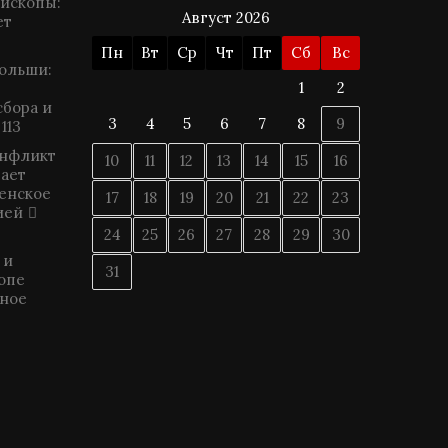
пископы:
Август 2026
ет
Пн
Вт
Ср
Чт
Пт
Сб
Вс
ольши:
1
2
сбора и
3
4
5
6
7
8
9
113
онфликт
10
11
12
13
14
15
16
гает
енское
17
18
19
20
21
22
23
ией
24
25
26
27
28
29
30
 и
31
ропе
ное