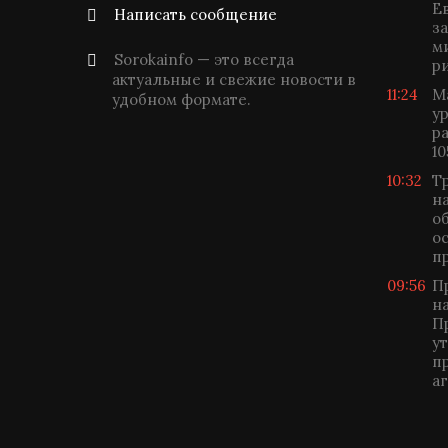
Е
Написать сообщение
з
м
Sorokainfo — это всегда
р
актуальные и свежие новости в
11:24
М
удобном формате.
у
р
10
10:32
Т
н
о
о
п
09:56
П
н
П
у
п
а