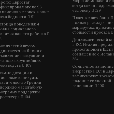
Морские монахи и е
вропе: Евростат
когда океан подража
афиксировал около 93
человеку
129
иллионов человек в зоне
иска бедности
91
Платные автобаны П
полная раскладка по
атрица поведения: 4
маршрутам, пунктам 
ровня социального
стоимости проезда
азвития вашего ребенка
5
Дипломатический к
в ЕС: Италия предла
ропический шторм
приостановить Шенг
адвигается на Японию:
соглашение с Испан
бъявление эвакуации и
284
становка крупнейших
роизводств
109
Солнечное затмение
энергетика ЕС: в Ев
рямые дотации и
зафиксируют времен
алоговые каникулы:
падение солнечной
равительство Греции
генерации
100
твердило масштабную
рограмму поддержки
гросектора
104