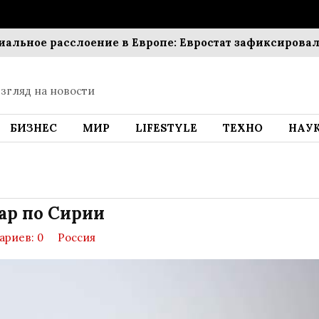
ое расслоение в Европе: Евростат зафиксировал око
згляд на новости
БИЗНЕС
МИР
LIFESTYLE
ТЕХНО
НАУ
ар по Сирии
риев: 0
Россия