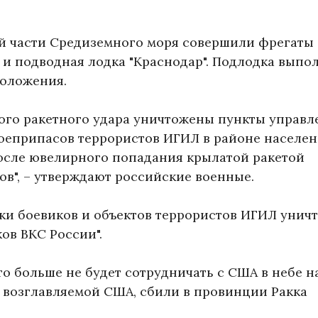
ой части Средиземного моря совершили фрегаты
" и подводная лодка "Краснодар". Подлодка выпо
положения.
ого ракетного удара уничтожены пункты управле
оеприпасов террористов ИГИЛ в районе населе
после ювелирного попадания крылатой ракетой
ов", – утверждают российские военные.
тки боевиков и объектов террористов ИГИЛ уни
в ВКС России".
то больше не будет сотрудничать с США в небе н
, возглавляемой США, сбили в провинции Ракка