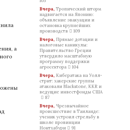
105
Вчера,
Тропический шторм
надвигается на Японию:
объявление эвакуации и
лнила
остановка крупнейших
производств
109
Вчера,
Прямые дотации и
налоговые каникулы:
ния, а
Правительство Греции
нного
утвердило масштабную
программу поддержки
агросектора
104
Вчера,
Кибератака на Уолл-
стрит: хакерские группы
атаковали Blackstone, KKR и
чтожены
ведущие инвестфонды США
87
Вчера,
Чрезвычайное
ад
происшествие в Таиланде:
ученик устроил стрельбу в
школе провинции
Нонтхабури
91