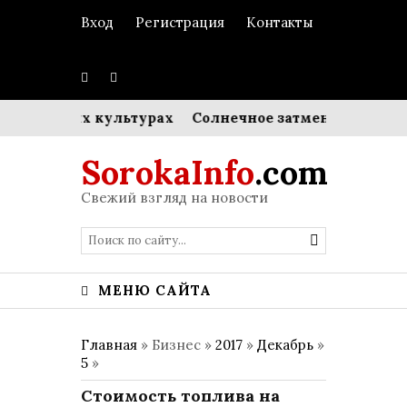
Вход
Регистрация
Контакты
а в разных культурах
Солнечное затмение и энерге
SorokaInfo
.com
Свежий взгляд на новости
МЕНЮ САЙТА
Главная
» Бизнес »
2017
»
Декабрь
»
5
»
Стоимость топлива на