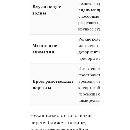
возникающие без
Сре
Блуждающие
видимых причин и
(заф
волны
способные
из к
разрушить даже
крупное судно.
Резкие колебания
Сре
Магнитные
магнитного поля,
(заф
аномалии
дезориентирующие
датч
приборы и экипаж.
Искажение ткани
пространства-
Пространственные
времени, через
Низк
порталы
которые объекты
уров
перемещаются в
иные реальности.
Независимо от того, какая
версия ближе к истине,
океан остается одной из