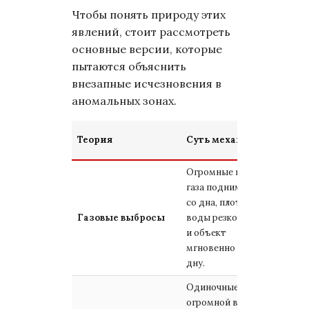
Чтобы понять природу этих
явлений, стоит рассмотреть
основные версии, которые
пытаются объяснить
внезапные исчезновения в
аномальных зонах.
Уро
Теория
Суть механизма
док
Огромные пузыри
газа поднимаются
со дна, плотность
Выс
Газовые выбросы
воды резко падает,
(под
и объект
эксп
мгновенно идет ко
дну.
Одиночные волны
огромной высоты,