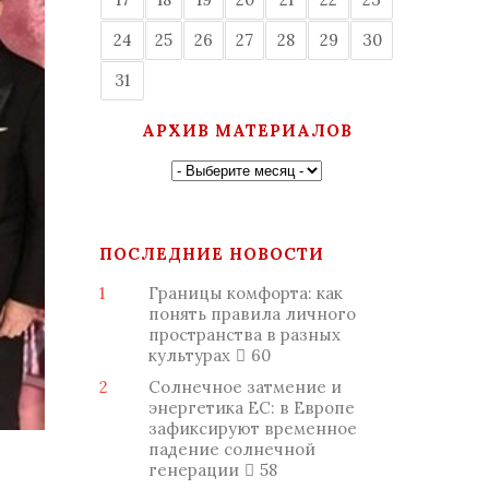
24
25
26
27
28
29
30
31
АРХИВ МАТЕРИАЛОВ
ПОСЛЕДНИЕ НОВОСТИ
1
Границы комфорта: как
понять правила личного
пространства в разных
культурах
60
2
Солнечное затмение и
энергетика ЕС: в Европе
зафиксируют временное
падение солнечной
генерации
58