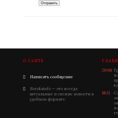
Отправить
О САЙТЕ
ГЛАВН
20:06
Г
п
Написать сообщение
п
к
Sorokainfo — это всегда
18:21
С
актуальные и свежие новости в
э
удобном формате.
з
п
г