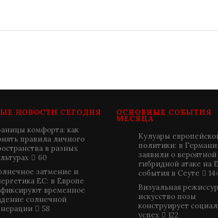
ЫЕ НОВОСТИ СЕГОДНЯ
ОСНОВНЫЕ СОБЫТИЯ
МЕСЯЦА
раницы комфорта: как
Кулуары европейско
онять правила личного
политики: в Германи
ространства в разных
заявили о вероятной
ультурах
60
гибридной атаке на 
олнечное затмение и
события в Сеуте
14
нергетика ЕС: в Европе
Визуальная режиссура
афиксируют временное
искусство позы
адение солнечной
конструирует социа
енерации
58
успех
122