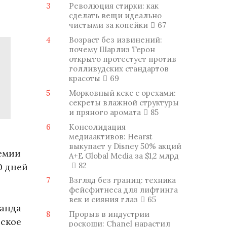
3
Революция стирки: как
сделать вещи идеально
чистыми за копейки
67
4
Возраст без извинений:
почему Шарлиз Терон
открыто протестует против
голливудских стандартов
красоты
69
5
Морковный кекс с орехами:
секреты влажной структуры
и пряного аромата
85
6
Консолидация
медиаактивов: Hearst
выкупает у Disney 50% акций
емии
A+E Global Media за $1,2 млрд
82
0 дней
7
Взгляд без границ: техника
фейсфитнеса для лифтинга
век и сияния глаз
65
манда
8
Прорыв в индустрии
нское
роскоши: Chanel нарастил