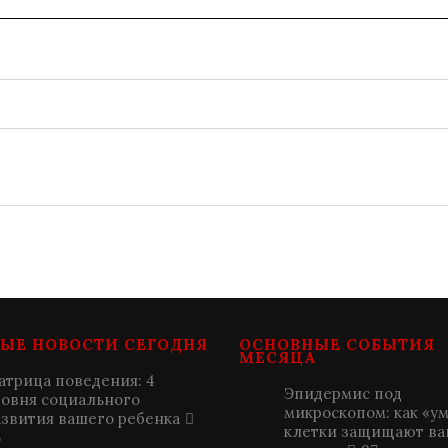
ЫЕ НОВОСТИ СЕГОДНЯ
ОСНОВНЫЕ СОБЫТИЯ
МЕСЯЦА
атрица поведения: 4
Эпидермис под
ровня социального
микроскопом: как «у
азвития вашего ребенка
клетки защищают ва
5