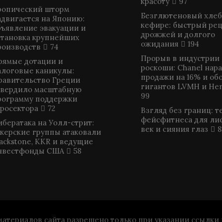
красоту
97
ропический шторм
Безглютеновый хлеб
адвигается на Японию:
кефире: быстрый рец
бъявление эвакуации и
дрожжей и долгого
становка крупнейших
ожидания
194
роизводств
74
Прорыв в индустрии
рямые дотации и
роскоши: Chanel нар
алоговые каникулы:
продажи на 16% и об
равительство Греции
гигантов LVMH и He
твердило масштабную
99
рограмму поддержки
гросектора
72
Взгляд без границ: т
фейсфитнеса для ли
ибератака на Уолл-стрит:
век и сияния глаз
8
акерские группы атаковали
lackstone, KKR и ведущие
нвестфонды США
58
териалов сайта разрешено только при указании ссылки на 