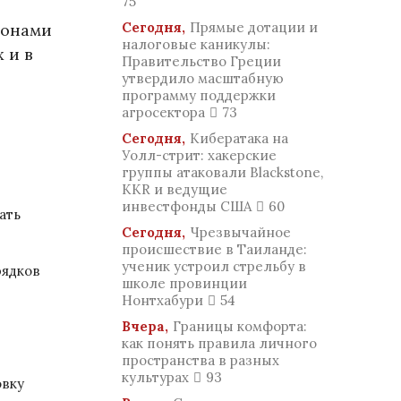
75
Сегодня,
Прямые дотации и
ионами
налоговые каникулы:
 и в
Правительство Греции
утвердило масштабную
программу поддержки
агросектора
73
Сегодня,
Кибератака на
Уолл-стрит: хакерские
группы атаковали Blackstone,
KKR и ведущие
инвестфонды США
60
ать
Сегодня,
Чрезвычайное
происшествие в Таиланде:
ученик устроил стрельбу в
рядков
школе провинции
Нонтхабури
54
Вчера,
Границы комфорта:
как понять правила личного
пространства в разных
культурах
93
овку