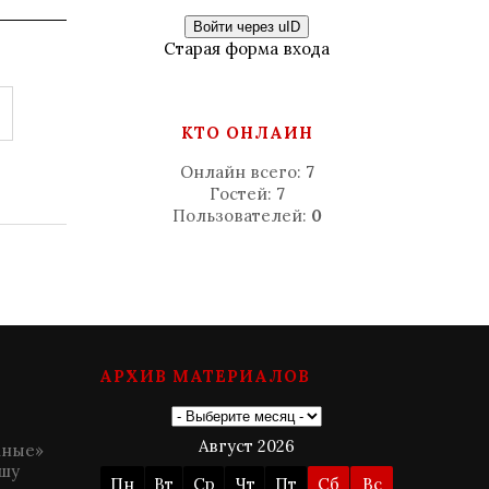
Войти через uID
Старая форма входа
КТО ОНЛАЙН
Онлайн всего:
7
Гостей:
7
Пользователей:
0
АРХИВ МАТЕРИАЛОВ
Август 2026
мные»
шу
Пн
Вт
Ср
Чт
Пт
Сб
Вс