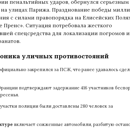
ерии пенальтийных ударов, обернулся серьезным
 на улицах Парижа. Празднование победы милл
ния с силами правопорядка на Елисейских Полях
е Пренс». Ситуация потребовала жесткого
вшей спецсредства для локализации погромов и
фанатов.
роника уличных противостояний
фициально закрепился за ПСЖ, что ранее удавалось сдел
ранции подтверждают задержание 416 участников беспо
кресенья.
в участки полиции были доставлены 280 человек за
ктуре
включает сожженные автомобили, разбитую остан