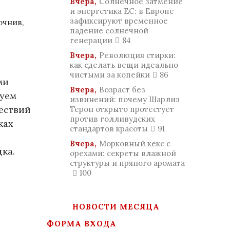
Вчера,
Солнечное затмение
и энергетика ЕС: в Европе
зафиксируют временное
очнив,
падение солнечной
генерации
84
Вчера,
Революция стирки:
как сделать вещи идеально
чистыми за копейки
86
ми
Вчера,
Возраст без
туем
извинений: почему Шарлиз
ествий
Терон открыто протестует
против голливудских
ках
стандартов красоты
91
Вчера,
Морковный кекс с
ка.
орехами: секреты влажной
структуры и пряного аромата
100
НОВОСТИ МЕСЯЦА
ФОРМА ВХОДА