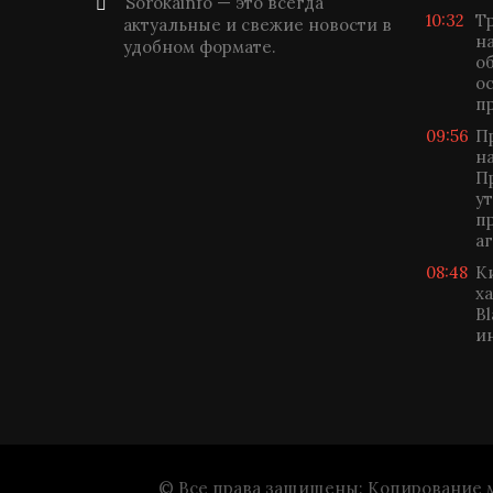
Sorokainfo — это всегда
10:32
Т
актуальные и свежие новости в
н
удобном формате.
о
о
п
09:56
П
н
П
у
п
а
08:48
К
х
B
и
© Все права защищены: Копирование ма