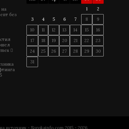
1
2
 на
епт без
3
4
5
6
7
8
9
10
11
12
13
14
15
16
астил
17
18
19
20
21
22
23
ошел
rmes
24
25
26
27
28
29
30
31
ехника
фтинга
5
источник - Sorokainfo.com 2015 - 2026