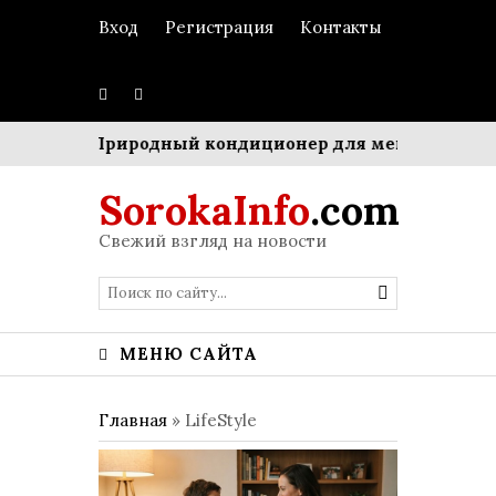
Вход
Регистрация
Контакты
ом»
Природный кондиционер для мегаполиса: Синг
SorokaInfo
.com
Свежий взгляд на новости
МЕНЮ САЙТА
Главная
»
LifeStyle