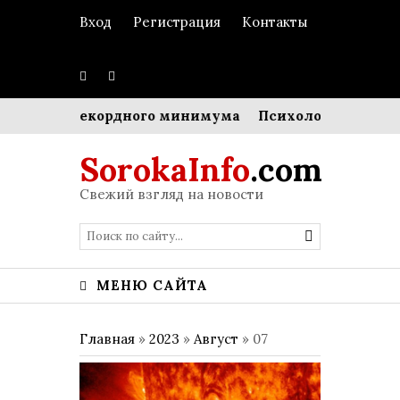
Вход
Регистрация
Контакты
дет до рекордного минимума
Психология черного: к
SorokaInfo
.com
Свежий взгляд на новости
МЕНЮ САЙТА
Главная
»
2023
»
Август
»
07