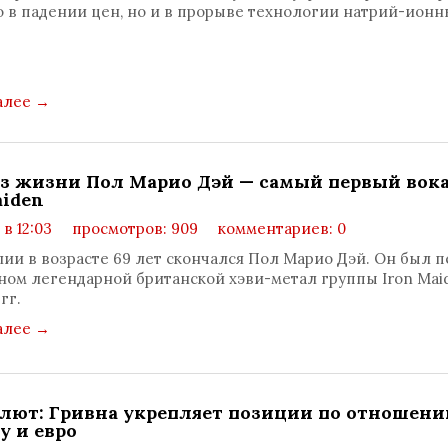
о в падении цен, но и в прорыве технологии натрий-ионн
алее
→
з жизни Пол Марио Дэй — самый первый вок
aiden
 в 12:03
просмотров: 909
комментариев: 0
лии в возрасте 69 лет скончался Пол Марио Дэй. Он был 
ом легендарной британской хэви-метал группы Iron Mai
гг.
алее
→
алют: Гривна укрепляет позиции по отношени
у и евро