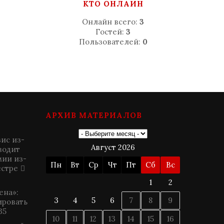
КТО ОНЛАЙН
Онлайн всего:
3
Гостей:
3
Пользователей:
0
АРХИВ МАТЕРИАЛОВ
ис из-
Август 2026
водит
мии из-
Пн
Вт
Ср
Чт
Пт
Сб
Вс
естре
1
2
ена»:
3
4
5
6
7
8
9
ировать
35
10
11
12
13
14
15
16