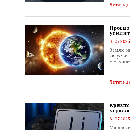
Читать д
Прогно
усилит
31.07.2025
Землю на
августа:
метеопат
Читать д
Кризис
угрожа
31.07.2025
Мировые 