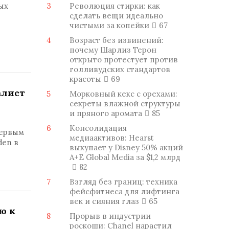
ых
3
Революция стирки: как
сделать вещи идеально
чистыми за копейки
67
4
Возраст без извинений:
почему Шарлиз Терон
открыто протестует против
голливудских стандартов
красоты
69
алист
5
Морковный кекс с орехами:
секреты влажной структуры
и пряного аромата
85
6
Консолидация
первым
медиаактивов: Hearst
den в
выкупает у Disney 50% акций
A+E Global Media за $1,2 млрд
82
7
Взгляд без границ: техника
фейсфитнеса для лифтинга
век и сияния глаз
65
ю к
8
Прорыв в индустрии
роскоши: Chanel нарастил