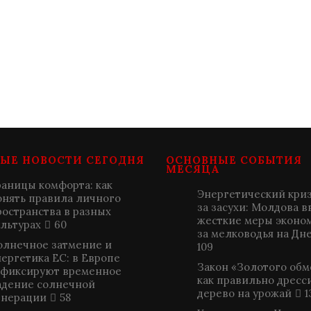
ЫЕ НОВОСТИ СЕГОДНЯ
ОСНОВНЫЕ СОБЫТИЯ
МЕСЯЦА
раницы комфорта: как
Энергетический криз
онять правила личного
за засухи: Молдова в
ространства в разных
жесткие меры эконо
ультурах
60
за мелководья на Дн
олнечное затмение и
109
нергетика ЕС: в Европе
Закон «Золотого обм
афиксируют временное
как правильно дресс
адение солнечной
дерево на урожай
1
енерации
58