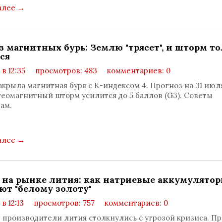
алее
→
з магнитных бурь: Землю "трясет", и шторм т
ся
 в 12:35
просмотров: 483
комментариев: 0
крыла магнитная буря с К-индексом 4. Прогноз на 31 июля
 геомагнитный шторм усилится до 5 баллов (G3). Советы
ам.
алее
→
 на рынке лития: как натриевые аккумулято
ют "белому золоту"
 в 12:13
просмотров: 757
комментариев: 0
производители лития столкнулись с угрозой кризиса. П