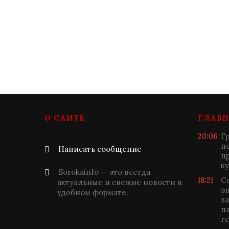
О САЙТЕ
ГЛАВН
20:06
Г
п
Написать сообщение
п
к
Sorokainfo — это всегда
18:21
С
актуальные и свежие новости в
э
удобном формате.
з
п
г