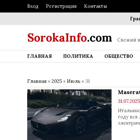
Вход
Регистрация
Контакты
Границы
SorokaInfo
.com
Свежий в
ГЛАВНАЯ
ПОЛИТИКА
ОБЩЕСТВО
Главная
»
2025
»
Июль
»
31
Masera
31.07.2025
Итальянс
году вся
электриче