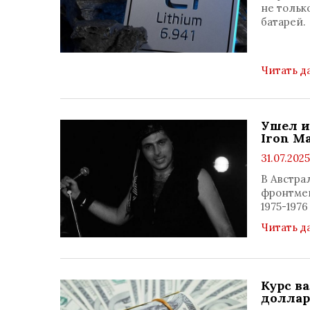
не тольк
батарей.
Читать д
Ушел и
Iron M
31.07.2025
В Австра
фронтмен
1975-1976 
Читать д
Курс в
доллар