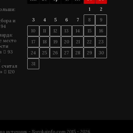
1
2
ольши:
3
4
5
6
7
8
9
сбора и
94
10
11
12
13
14
15
16
арда:
е место
17
18
19
20
21
22
23
ости
в
93
24
25
26
27
28
29
30
:
31
 считал
»
120
источник - Sorokainfo.com 2015 - 2026