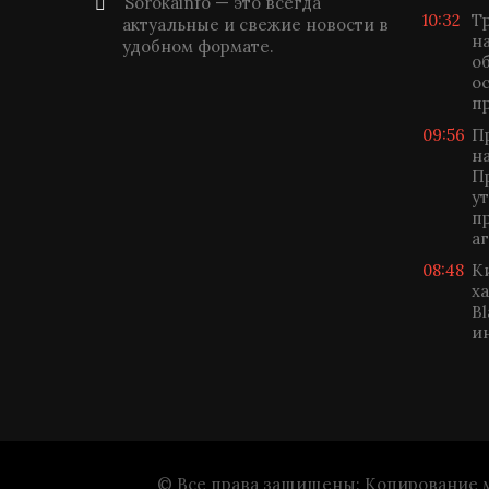
Sorokainfo — это всегда
10:32
Т
актуальные и свежие новости в
н
удобном формате.
о
о
п
09:56
П
н
П
у
п
а
08:48
К
х
B
и
© Все права защищены: Копирование ма