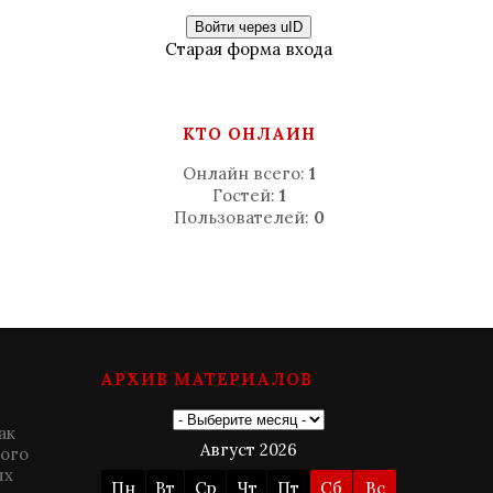
Войти через uID
Старая форма входа
КТО ОНЛАЙН
Онлайн всего:
1
Гостей:
1
Пользователей:
0
АРХИВ МАТЕРИАЛОВ
ак
Август 2026
ного
ых
Пн
Вт
Ср
Чт
Пт
Сб
Вс