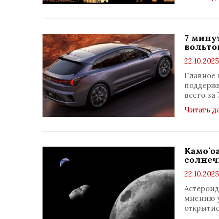
7 мину
вольто
22.10.2025
Главное 
поддержк
всего за 
Читать д
Камоʻо
солнеч
22.10.2025
Астероид
мнению у
открытие