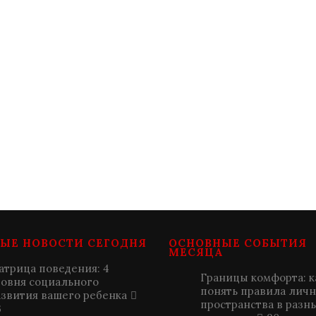
ЫЕ НОВОСТИ СЕГОДНЯ
ОСНОВНЫЕ СОБЫТИЯ
МЕСЯЦА
атрица поведения: 4
Границы комфорта: к
ровня социального
понять правила лич
азвития вашего ребенка
пространства в разн
3