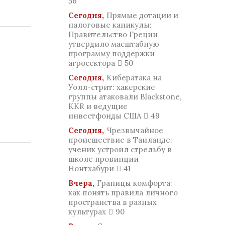
56
Сегодня,
Прямые дотации и
налоговые каникулы:
Правительство Греции
утвердило масштабную
программу поддержки
агросектора
50
Сегодня,
Кибератака на
Уолл-стрит: хакерские
группы атаковали Blackstone,
KKR и ведущие
инвестфонды США
49
Сегодня,
Чрезвычайное
происшествие в Таиланде:
ученик устроил стрельбу в
школе провинции
Нонтхабури
41
Вчера,
Границы комфорта:
как понять правила личного
пространства в разных
культурах
90