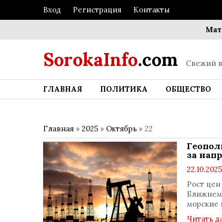
Вход
Регистрация
Контакты
Матрица
SorokaInfo
.com
Свежий в
ГЛАВНАЯ
ПОЛИТИКА
ОБЩЕСТВО
Главная
»
2025
»
Октябрь
»
22
Геопол
за нап
22.10.2025
Рост цен
Ближнем 
морские 
Читать д