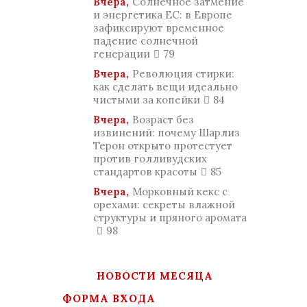
Вчера,
Солнечное затмение
и энергетика ЕС: в Европе
зафиксируют временное
падение солнечной
генерации
79
Вчера,
Революция стирки:
как сделать вещи идеально
чистыми за копейки
84
Вчера,
Возраст без
извинений: почему Шарлиз
Терон открыто протестует
против голливудских
стандартов красоты
85
Вчера,
Морковный кекс с
орехами: секреты влажной
структуры и пряного аромата
98
НОВОСТИ МЕСЯЦА
ФОРМА ВХОДА