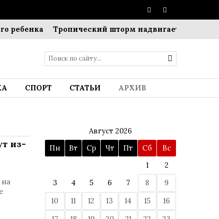
ребенка
Тропический шторм надвигается на Японию:
КА
СПОРТ
СТАТЬИ
АРХИВ
Август 2026
ут из-
Пн
Вт
Ср
Чт
Пт
Сб
Вс
1
2
 на
3
4
5
6
7
8
9
е
10
11
12
13
14
15
16
17
18
19
20
21
22
23