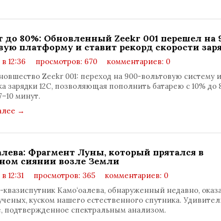
т до 80%: Обновленный Zeekr 001 перешел на 
вую платформу и ставит рекорд скорости зар
 в 12:36
просмотров: 670
комментариев: 0
новшество Zeekr 001: переход на 900-вольтовую систему 
а зарядки 12C, позволяющая пополнить батарею с 10% до
7–10 минут.
алее
→
алева: Фрагмент Луны, который прятался в
ном сиянии возле Земли
 в 12:31
просмотров: 365
комментариев: 0
-квазиспутник Камоʻоалева, обнаруженный недавно, оказа
ченых, куском нашего естественного спутника. Удивител
, подтвержденное спектральным анализом.