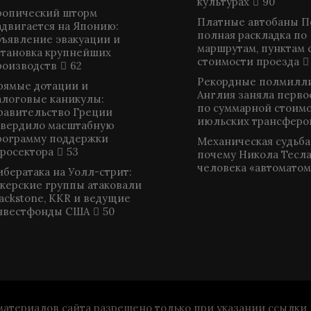
культурах
90
ропический шторм
Платные автобаны П
адвигается на Японию:
полная раскладка по
бъявление эвакуации и
маршрутам, пунктам 
становка крупнейших
стоимости проезда
роизводств
62
Рекордные полмилли
рямые дотации и
Англия заняла перво
алоговые каникулы:
по суммарной стоим
равительство Греции
июльских трансферо
твердило масштабную
рограмму поддержки
Механическая судьба
гросектора
53
почему Никола Тесла
человека «автоматом
ибератака на Уолл-стрит:
акерские группы атаковали
lackstone, KKR и ведущие
нвестфонды США
50
териалов сайта разрешено только при указании ссылки на 