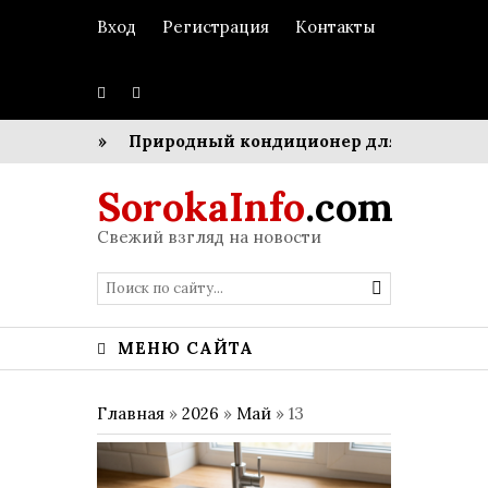
Вход
Регистрация
Контакты
оркестром»
Природный кондиционер для мегаполиса
SorokaInfo
.com
Свежий взгляд на новости
МЕНЮ САЙТА
Главная
»
2026
»
Май
»
13