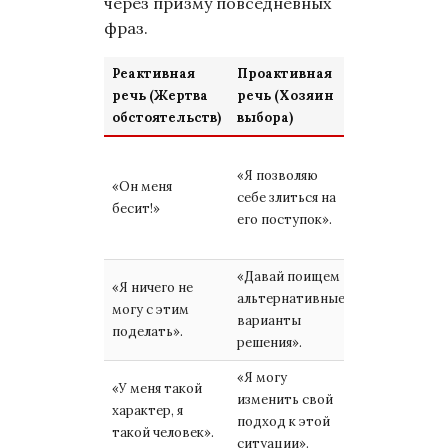
через призму повседневных
фраз.
Реактивная
Проактивная
Психологи
речь (Жертва
речь (Хозяин
подтекст
обстоятельств)
выбора)
Перенос
«Я позволяю
ответственн
«Он меня
себе злиться на
на другого vs
бесит!»
его поступок».
признание с
чувств.
«Давай поищем
Тупик и
«Я ничего не
альтернативные
беспомощнос
могу с этим
варианты
поиск
поделать».
решения».
возможносте
«Я могу
«У меня такой
Статичность
изменить свой
характер, я
фатализм vs
подход к этой
такой человек».
гибкость и ро
ситуации».