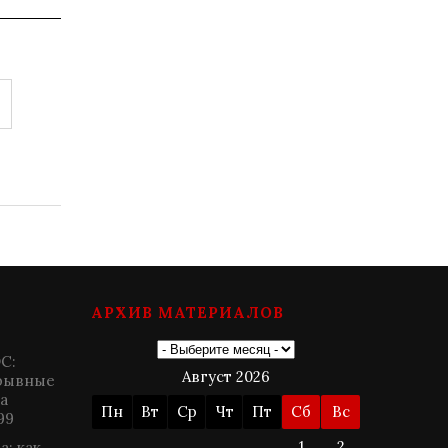
АРХИВ МАТЕРИАЛОВ
ЭС:
Август 2026
зрывные
а
Пн
Вт
Ср
Чт
Пт
Сб
Вс
99
1
2
: как