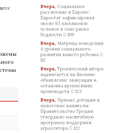
Вчера,
Социальное
оцесс
расслоение в Европе:
Евростат зафиксировал
около 93 миллионов
человек в зоне риска
бедности
109
Вчера,
Матрица поведения:
4 уровня социального
ержены
развития вашего ребенка
112
ьного
Вчера,
Тропический шторм
истемы
надвигается на Японию:
объявление эвакуации и
остановка крупнейших
производств
123
Вчера,
Прямые дотации и
налоговые каникулы:
Правительство Греции
утвердило масштабную
программу поддержки
агросектора
122