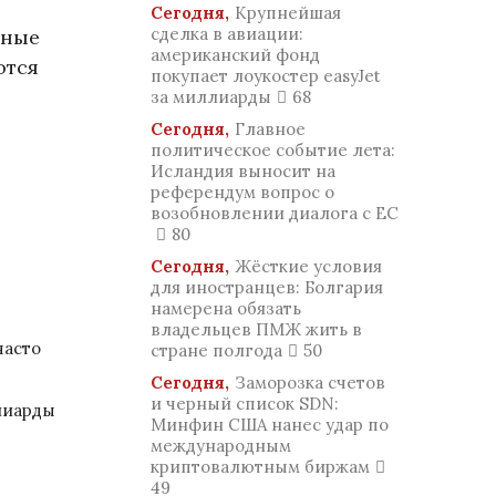
Сегодня,
Крупнейшая
сделка в авиации:
ьные
американский фонд
ются
покупает лоукостер easyJet
за миллиарды
68
Сегодня,
Главное
политическое событие лета:
Исландия выносит на
референдум вопрос о
возобновлении диалога с ЕС
80
Сегодня,
Жёсткие условия
для иностранцев: Болгария
намерена обязать
владельцев ПМЖ жить в
часто
стране полгода
50
Сегодня,
Заморозка счетов
и черный список SDN:
лиарды
Минфин США нанес удар по
международным
криптовалютным биржам
49