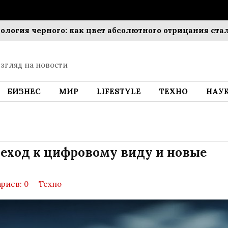
я черного: как цвет абсолютного отрицания стал гл
згляд на новости
БИЗНЕС
МИР
LIFESTYLE
ТЕХНО
НАУ
реход к цифровому виду и новые
риев: 0
Техно