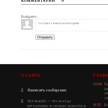
КОММЕНТАРИИ
0
Войдите:
Отправить
О САЙТЕ
ГЛАВН
13:00
П
ц
Написать сообщение
о
с
Sorokainfo — это всегда
11:35
К
актуальные и свежие новости в