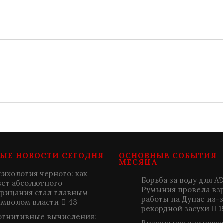
ЫЕ НОВОСТИ СЕГОДНЯ
ОСНОВНЫЕ СОБЫТИЯ
МЕСЯЦА
сихология черного: как
Борьба за воду для А
вет абсолютного
Румыния провела в
трицания стал главным
работы на Дунае из-з
имволом власти
43
рекордной засухи
1
огнитивные вычисления:
Визуальная режиссура