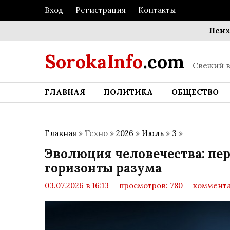
Вход
Регистрация
Контакты
Психологи
SorokaInfo
.com
Свежий в
ГЛАВНАЯ
ПОЛИТИКА
ОБЩЕСТВО
Главная
» Техно »
2026
»
Июль
»
3
»
Эволюция человечества: пе
горизонты разума
03.07.2026 в 16:13
просмотров: 780
коммента