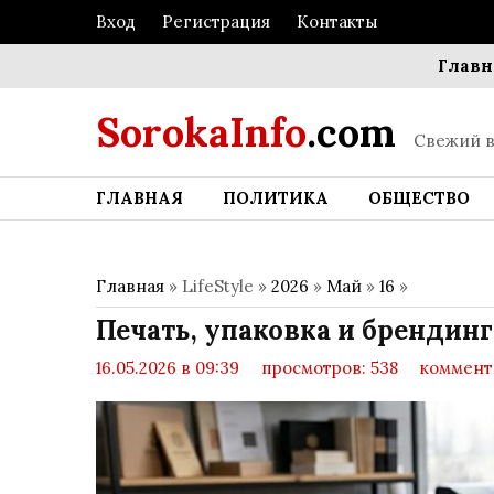
Вход
Регистрация
Контакты
Главное полити
SorokaInfo
.com
Свежий в
ГЛАВНАЯ
ПОЛИТИКА
ОБЩЕСТВО
Главная
» LifeStyle »
2026
»
Май
»
16
»
Печать, упаковка и брендин
16.05.2026 в 09:39
просмотров: 538
коммента