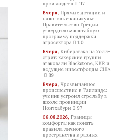
производств
117
Вчера,
Прямые дотации и
налоговые каникулы:
Правительство Греции
утвердило масштабную
программу поддержки
агросектора
110
Вчера,
Кибератака на Уолл-
стрит: хакерские группы
атаковали Blackstone, KKR и
ведущие инвестфонды США
89
Вчера,
Чрезвычайное
происшествие в Таиланде:
ученик устроил стрельбу в
школе провинции
Нонтхабури
97
06.08.2026,
Границы
комфорта: как понять
правила личного
пространства в разных