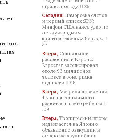
владельцев ПМЖ жить в
ать
стране полгода
29
Сегодня,
Заморозка счетов
юджет
и черный список SDN:
Минфин США нанес удар по
международным
криптовалютным биржам
диного
37
анная
Вчера,
Социальное
и
расслоение в Европе:
Евростат зафиксировал
около 93 миллионов
человек в зоне риска
бедности
96
а
Вчера,
Матрица поведения:
о
4 уровня социального
развития вашего ребенка
109
ие
Вчера,
Тропический шторм
надвигается на Японию:
ывать
объявление эвакуации и
остановка крупнейших