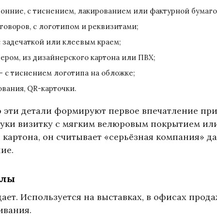
онние, с тиснением, лакированием или фактурной бумаго
говоров, с логотипом и реквизитами;
 с задечаткой или клеевым краем;
дером, из дизайнерского картона или ПВХ;
 с тиснением логотипа на обложке;
вания, QR-карточки.
о эти детали формируют первое впечатление пр
 руки визитку с мягким велюровым покрытием ил
 картона, он считывает «серьёзная компания» д
ие.
алы
дает. Используется на выставках, в офисах прода
ивания.