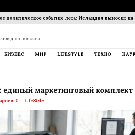
ческое событие лета: Исландия выносит на референд
згляд на новости
БИЗНЕС
МИР
LIFESTYLE
ТЕХНО
НАУ
г: единый маркетинговый комплект
риев: 0
LifeStyle