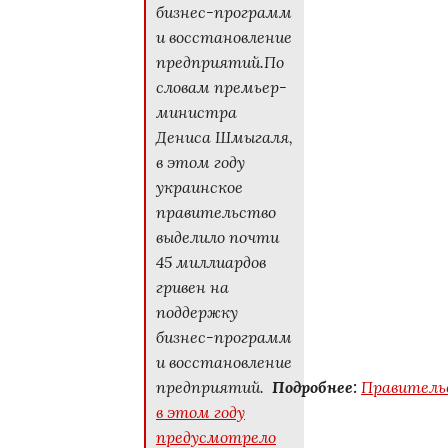
бизнес-программ
и восстановление
предприятий.По
словам премьер-
министра
Дениса Шмыгаля,
в этом году
украинское
правительство
выделило почти
45 миллиардов
гривен на
поддержку
бизнес-программ
и восстановление
предприятий.
Подробнее:
Правитель
в этом году
предусмотрело