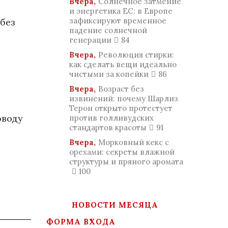
Вчера,
Солнечное затмение
и энергетика ЕС: в Европе
зафиксируют временное
 без
падение солнечной
генерации
84
Вчера,
Революция стирки:
как сделать вещи идеально
чистыми за копейки
86
Вчера,
Возраст без
извинений: почему Шарлиз
Терон открыто протестует
оводу
против голливудских
стандартов красоты
91
Вчера,
Морковный кекс с
орехами: секреты влажной
структуры и пряного аромата
100
НОВОСТИ МЕСЯЦА
ФОРМА ВХОДА