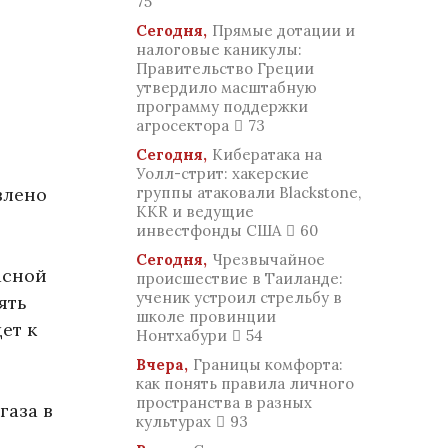
75
Сегодня,
Прямые дотации и
налоговые каникулы:
Правительство Греции
утвердило масштабную
программу поддержки
агросектора
73
Сегодня,
Кибератака на
Уолл-стрит: хакерские
влено
группы атаковали Blackstone,
KKR и ведущие
инвестфонды США
60
Сегодня,
Чрезвычайное
асной
происшествие в Таиланде:
ученик устроил стрельбу в
ять
школе провинции
ет к
Нонтхабури
54
Вчера,
Границы комфорта:
как понять правила личного
пространства в разных
газа в
культурах
93