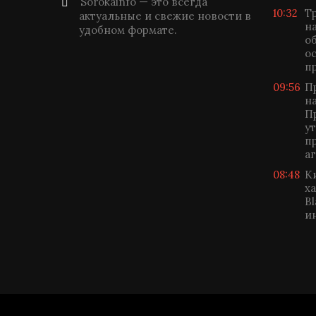
Sorokainfo — это всегда
10:32
Т
актуальные и свежие новости в
н
удобном формате.
о
о
п
09:56
П
н
П
у
п
а
08:48
К
х
B
и