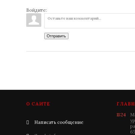
Войдите:
Отправить
О САЙТЕ
ГЛАВН
11:24
М
у
Написать сообщение
р
6