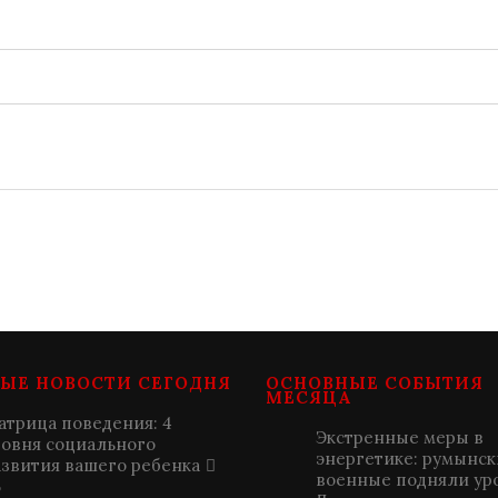
ЫЕ НОВОСТИ СЕГОДНЯ
ОСНОВНЫЕ СОБЫТИЯ
МЕСЯЦА
атрица поведения: 4
Экстренные меры в
ровня социального
энергетике: румынск
азвития вашего ребенка
военные подняли ур
5