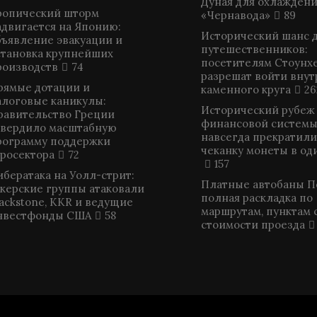
Дуная для охлаждени
ропический шторм
«Чернавода»
89
адвигается на Японию:
Исторический шанс 
бъявление эвакуации и
путешественников:
становка крупнейших
посетителям Стоунх
роизводств
74
разрешат войти внут
рямые дотации и
каменного круга
26
алоговые каникулы:
Исторический рубеж
равительство Греции
финансовой системы
твердило масштабную
навсегда прекратили
рограмму поддержки
чеканку монеты в од
гросектора
72
157
ибератака на Уолл-стрит:
Платные автобаны П
акерские группы атаковали
полная раскладка по
lackstone, KKR и ведущие
маршрутам, пунктам 
нвестфонды США
58
стоимости проезда