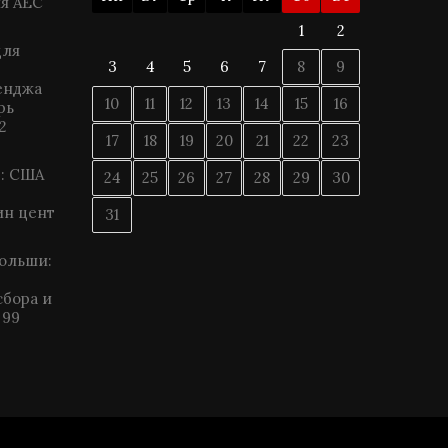
я АЕС
1
2
для
3
4
5
6
7
8
9
енджа
10
11
12
13
14
15
16
рь
2
17
18
19
20
21
22
23
: США
24
25
26
27
28
29
30
ин цент
31
ольши:
сбора и
99