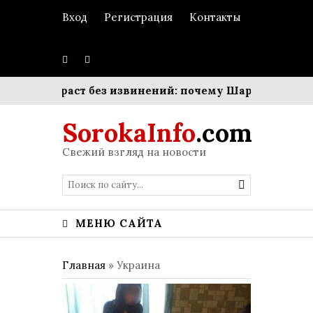
Вход
Регистрация
Контакты
и
Возраст без извинений: почему Шарлиз Терон откр
SorokaInfo
.com
Свежий взгляд на новости
МЕНЮ САЙТА
Главная
»
Украина