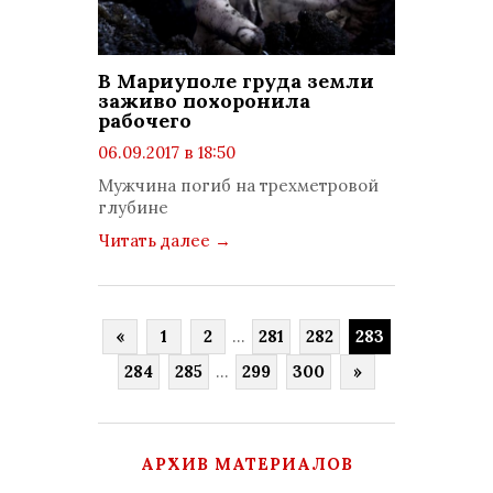
В Мариуполе груда земли
заживо похоронила
рабочего
06.09.2017 в 18:50
просмотров: 1308
Мужчина погиб на трехметровой
комментариев: 0
глубине
Читать далее
→
«
1
2
...
281
282
283
284
285
...
299
300
»
АРХИВ МАТЕРИАЛОВ