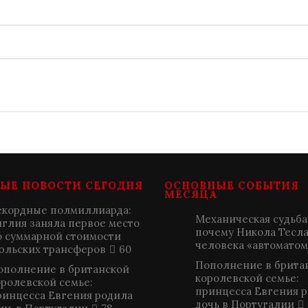
ЫЕ НОВОСТИ СЕГОДНЯ
ОСНОВНЫЕ СОБЫТИЯ
МЕСЯЦА
екордные полмиллиарда:
Механическая судьба
нглия заняла первое место
почему Никола Тесла
о суммарной стоимости
человека «автоматом
юльских трансферов
60
Пополнение в брита
ополнение в британской
королевской семье:
оролевской семье:
принцесса Евгения 
ринцесса Евгения родила
дочь в Португалии