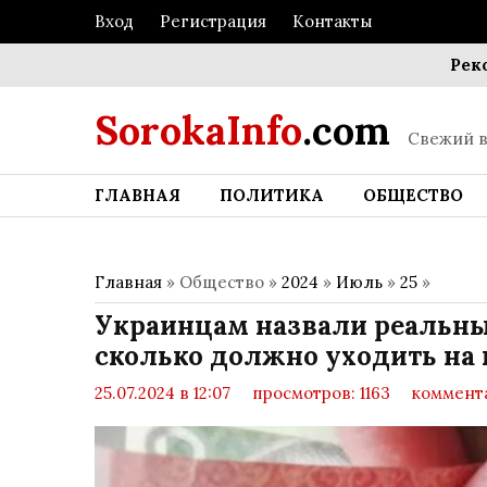
Вход
Регистрация
Контакты
Рекордны
SorokaInfo
.com
Свежий в
ГЛАВНАЯ
ПОЛИТИКА
ОБЩЕСТВО
Главная
» Общество »
2024
»
Июль
»
25
»
Украинцам назвали реальн
сколько должно уходить на
25.07.2024 в 12:07
просмотров: 1163
коммента