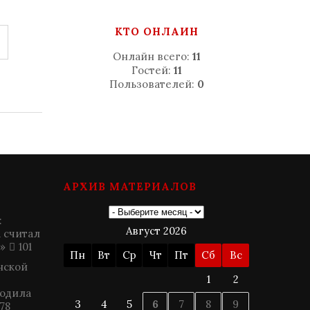
КТО ОНЛАЙН
Онлайн всего:
11
Гостей:
11
Пользователей:
0
АРХИВ МАТЕРИАЛОВ
:
Август 2026
 считал
»
101
Пн
Вт
Ср
Чт
Пт
Сб
Вс
нской
1
2
родила
3
4
5
6
7
8
9
78