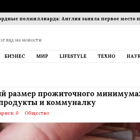
е полмиллиарда: Англия заняла первое место по су
згляд на новости
БИЗНЕС
МИР
LIFESTYLE
ТЕХНО
НАУ
ый размер прожиточного минимума
 продукты и коммуналку
риев: 0
Общество