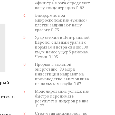
«фильтр» мозга определяет
вашу концентрацию
92
4
Эпидермис под
микроскопом: как «умные»
клетки защищают вашу
красоту
75
5
Удар стихии в Центральной
Европе: сильный ураган с
порывами ветра свыше 100
км/ч нанес ущерб районам
Чехии
105
6
Прорыв в зеленой
энергетике: $3 млрд
инвестиций направят на
производство авиатоплива
орый
из пальмы макауба
87
а
7
Моделирование успеха: как
ется с
быстро перенимать
результаты лидеров рынка
77
8
Стратегия миллиардов: во
чного