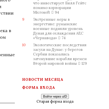
что инвестирует Билл Гейтс
и
помимо корпорации
Microsoft
94
тствии
9
Экстренные меры в
энергетике: румынские
военные подняли уровень
ека в
Дуная для охлаждения АЕС
том
«Чернавода»
74
10
Экологические последствия
засухи на Дунае: у берегов
твенные
Сербии показались
затонувшие корабли времен
Второй мировой войны
129
НОВОСТИ МЕСЯЦА
ФОРМА ВХОДА
Войти через uID
Старая форма входа