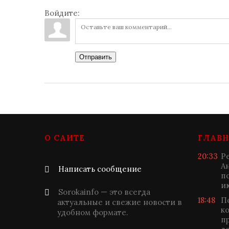
Войдите:
Отправить
О САЙТЕ
ГЛАВН
20:33
Р
А
Написать сообщение
п
и
Sorokainfo — это всегда
18:48
П
актуальные и свежие новости в
к
удобном формате.
п