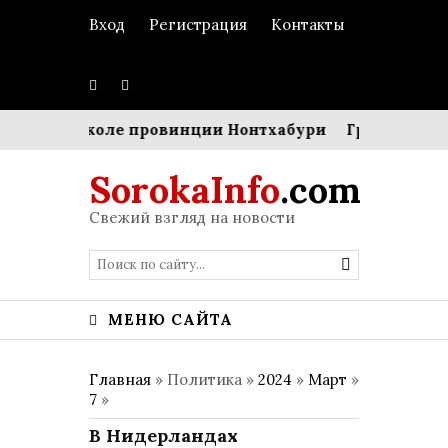
Вход
Регистрация
Контакты
льбу в школе провинции Нонтхабури
Границы комфо
SorokaInfo
.com
Свежий взгляд на новости
МЕНЮ САЙТА
Главная
» Политика »
2024
»
Март
»
7
»
В Нидерландах