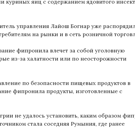
и куриных яиц с содержанием ядовитого инсек
витель управления Лайош Богнар уже распоряди
ребителям на рынки и в сеть розничной торговл
ование фипронила влечет за собой уголовную
рые из-за халатности или по неосторожности
авление по безопасности пищевых продуктов в
ание фипронила продукты, изготовленные с
грии не удалось установить, каким образом фи
сточником стала соседняя Румыния, где ранее