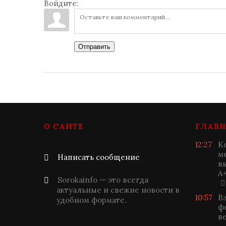
Войдите:
Отправить
О САЙТЕ
ГЛАВН
12:27
К
м
Написать сообщение
в
A+
Sorokainfo — это всегда
актуальные и свежие новости в
10:57
В
удобном формате.
ф
ве