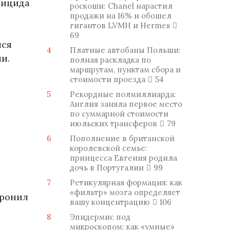
тицида
роскоши: Chanel нарастил
продажи на 16% и обошел
гигантов LVMH и Hermes
69
лся
4
Платные автобаны Польши:
и.
полная раскладка по
маршрутам, пунктам сбора и
стоимости проезда
54
5
Рекордные полмиллиарда:
Англия заняла первое место
по суммарной стоимости
июльских трансферов
79
6
Пополнение в британской
королевской семье:
принцесса Евгения родила
дочь в Португалии
99
7
Ретикулярная формация: как
«фильтр» мозга определяет
пронил
вашу концентрацию
106
8
Эпидермис под
микроскопом: как «умные»