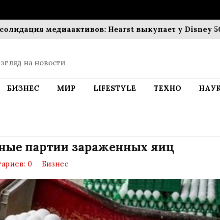
ация медиаактивов: Hearst выкупает у Disney 50% акц
згляд на новости
БИЗНЕС
МИР
LIFESTYLE
ТЕХНО
НАУ
ные партии зараженных яиц
ариев: 0
Бизнес