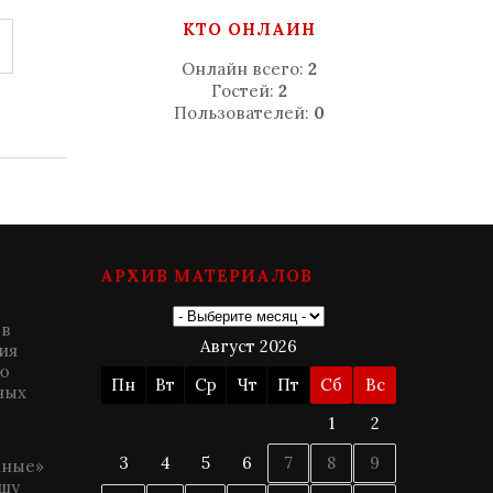
КТО ОНЛАЙН
Онлайн всего:
2
Гостей:
2
Пользователей:
0
АРХИВ МАТЕРИАЛОВ
 в
Август 2026
ия
ю
Пн
Вт
Ср
Чт
Пт
Сб
Вс
ных
1
2
3
4
5
6
7
8
9
мные»
шу