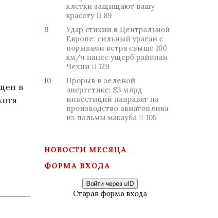
клетки защищают вашу
красоту
89
9
Удар стихии в Центральной
Европе: сильный ураган с
порывами ветра свыше 100
км/ч нанес ущерб районам
Чехии
129
10
Прорыв в зеленой
щен в
энергетике: $3 млрд
хотя
инвестиций направят на
производство авиатоплива
из пальмы макауба
105
НОВОСТИ МЕСЯЦА
ФОРМА ВХОДА
Войти через uID
Старая форма входа