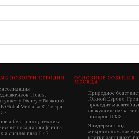
ЫЕ НОВОСТИ СЕГОДНЯ
ОСНОВНЫЕ СОБЫТИЯ
МЕСЯЦА
онсолидация
Природное бедствие
едиаактивов: Hearst
Южной Европе: Грец
ыкупает у Disney 50% акций
проводит масштабну
E Global Media за $1,2 млрд
эвакуацию из-за лес
37
пожаров
138
згляд без границ: техника
Эпидермис под
ейсфитнеса для лифтинга
микроскопом: как «у
к и сияния глаз
47
клетки защищают ва