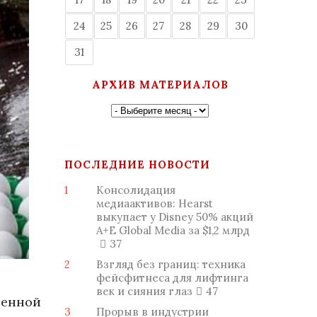
24
25
26
27
28
29
30
31
АРХИВ МАТЕРИАЛОВ
ПОСЛЕДНИЕ НОВОСТИ
1
Консолидация
медиаактивов: Hearst
выкупает у Disney 50% акций
A+E Global Media за $1,2 млрд
37
2
Взгляд без границ: техника
фейсфитнеса для лифтинга
век и сияния глаз
47
венной
3
Прорыв в индустрии