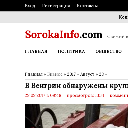
Вход
Регистрация
Контакты
Консолид
SorokaInfo
.com
Свежий в
ГЛАВНАЯ
ПОЛИТИКА
ОБЩЕСТВО
Главная
» Бизнес »
2017
»
Август
»
28
»
В Венгрии обнаружены круп
28.08.2017 в 09:48
просмотров: 1334
коммент