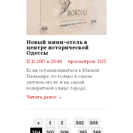
Новый мини-отель в
центре исторической
Одессы
12.12.2017 в 20:46
просмотров: 1325
комментариев: 0
Если останавливаться в Южной
Пальмире, то только в самом
уютном отеле и на самой
колоритной улице городе.
Читать далее
→
«
1
2
...
302
303
304
305
306
...
365
366