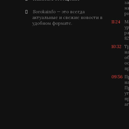
з
м
Sorokainfo — это всегда
р
актуальные и свежие новости в
11:24
М
удобном формате.
у
р
82
10:32
Т
н
о
о
п
09:56
П
н
П
у
п
а