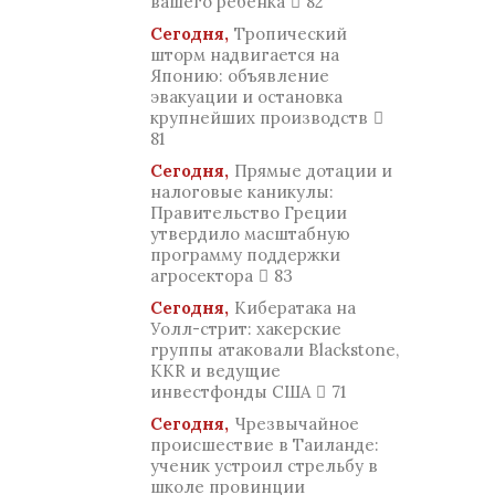
вашего ребенка
82
Сегодня,
Тропический
шторм надвигается на
Японию: объявление
эвакуации и остановка
крупнейших производств
81
Сегодня,
Прямые дотации и
налоговые каникулы:
Правительство Греции
утвердило масштабную
программу поддержки
агросектора
83
Сегодня,
Кибератака на
Уолл-стрит: хакерские
группы атаковали Blackstone,
KKR и ведущие
инвестфонды США
71
Сегодня,
Чрезвычайное
происшествие в Таиланде:
ученик устроил стрельбу в
школе провинции