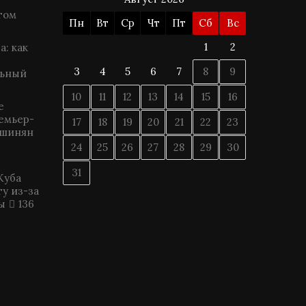
том
Пн
Вт
Ср
Чт
Пт
Сб
Вс
1
2
: как
3
4
5
6
7
8
9
льный
10
11
12
13
14
15
16
е
ремьер-
17
18
19
20
21
22
23
ашинян
24
25
26
27
28
29
30
31
Куба
у из-за
ы
136