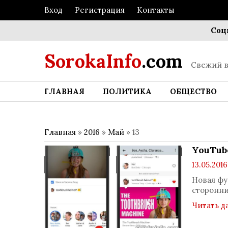
Вход
Регистрация
Контакты
Социаль
SorokaInfo
.com
Свежий в
ГЛАВНАЯ
ПОЛИТИКА
ОБЩЕСТВО
Главная
»
2016
»
Май
»
13
YouTub
13.05.2016
Новая фу
сторонн
Читать д