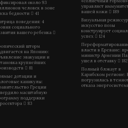
«солнечный гормон»
афиксировал около 93
управляет иммуните
иллионов человек в зоне
вашей кожи
189
иска бедности
41
Визуальная режиссура
атрица поведения: 4
искусство позы
ровня социального
конструирует социа
азвития вашего ребенка
успех
124
Переформатировани
ропический шторм
власти в Ереване: п
адвигается на Японию:
министр Армении П
бъявление эвакуации и
ушел в отставку
182
становка крупнейших
роизводств
81
Полный блэкаут в
Карибском регионе: 
рямые дотации и
погрузилась в темнот
алоговые каникулы:
отказа энергосистем
равительство Греции
твердило масштабную
рограмму поддержки
гросектора
83