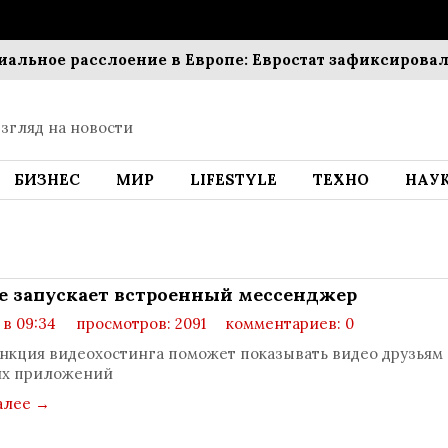
ное расслоение в Европе: Евростат зафиксировал око
згляд на новости
БИЗНЕС
МИР
LIFESTYLE
ТЕХНО
НАУ
e запускает встроенный мессенджер
 в 09:34
просмотров: 2091
комментариев: 0
нкция видеохостинга поможет показывать видео друзьям 
их приложений
алее
→