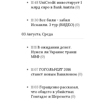
11:48
UniCredit инвестирует 1
млрд евро в Bank Austria
(0)
11:30
Все били - забил
Исмаили. 3 тур (ВИДЕО)
(0)
03 Августа, Среда
11:11
В ожидании денег.
Нужен ли Украине транш
МВФ
(0)
11:07
ГОГОЛЬFEST 2016
станет новым Вавилоном
(0)
11:03
Геращенко рассказал,
что общего в убийствах
Гонгадзе и Шеремета
(0)