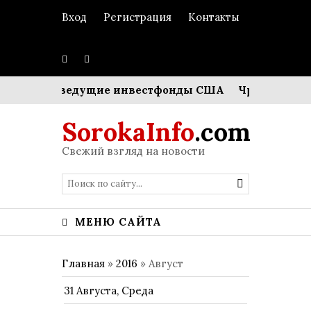
Вход
Регистрация
Контакты
e, KKR и ведущие инвестфонды США
Чрезвычайное п
SorokaInfo
.com
Свежий взгляд на новости
МЕНЮ САЙТА
Главная
»
2016
»
Август
31 Августа, Среда