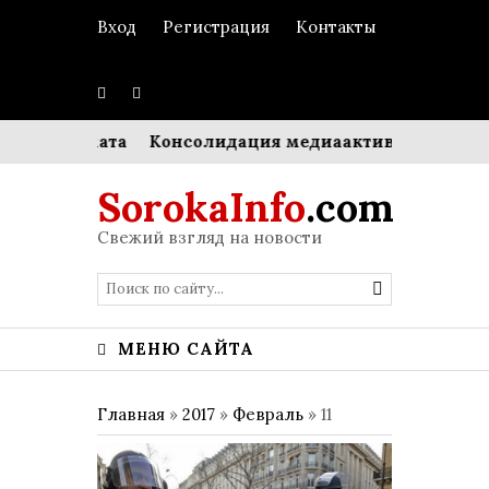
Вход
Регистрация
Контакты
го аромата
Консолидация медиаактивов: Hearst выкуп
SorokaInfo
.com
Свежий взгляд на новости
МЕНЮ САЙТА
Главная
»
2017
»
Февраль
»
11