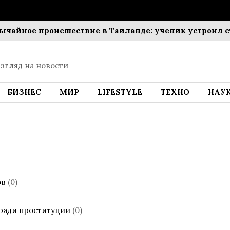
ое происшествие в Таиланде: ученик устроил стрель
згляд на новости
БИЗНЕС
МИР
LIFESTYLE
ТЕХНО
НАУ
ов
(0)
 ради проституции
(0)