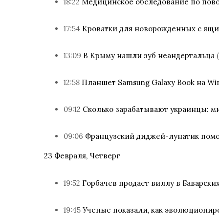
18:22
Медицинское обследование по пово
17:54
Кроватки для новорожденных с ящ
13:09
В Крыму нашли зуб неандертальца
12:58
Планшет Samsung Galaxy Book на Win
09:12
Сколько зарабатывают украинцы: м
09:06
Французский диджей-лунатик помог
23 Февраля, Четверг
19:52
Горбачев продает виллу в Баварски
19:45
Ученые показали, как эволюциониро