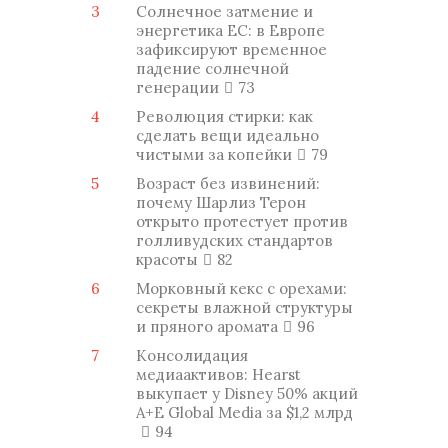
3
Солнечное затмение и
энергетика ЕС: в Европе
зафиксируют временное
падение солнечной
генерации
73
4
Революция стирки: как
сделать вещи идеально
чистыми за копейки
79
5
Возраст без извинений:
почему Шарлиз Терон
открыто протестует против
голливудских стандартов
красоты
82
6
Морковный кекс с орехами:
секреты влажной структуры
и пряного аромата
96
7
Консолидация
медиаактивов: Hearst
выкупает у Disney 50% акций
A+E Global Media за $1,2 млрд
94