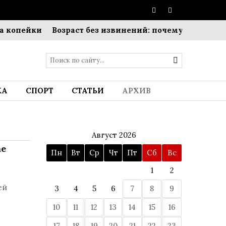
пейки
Возраст без извинений: почему Шарлиз Терон
КА
СПОРТ
СТАТЬИ
АРХИВ
Август 2026
ае
Пн
Вт
Ср
Чт
Пт
Сб
Вс
1
2
ей
3
4
5
6
7
8
9
10
11
12
13
14
15
16
17
18
19
20
21
22
23