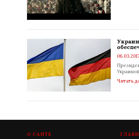
Украин
обеспе
06.03.201
Президен
Украиной
Читать д
О САЙТЕ
ГЛАВН