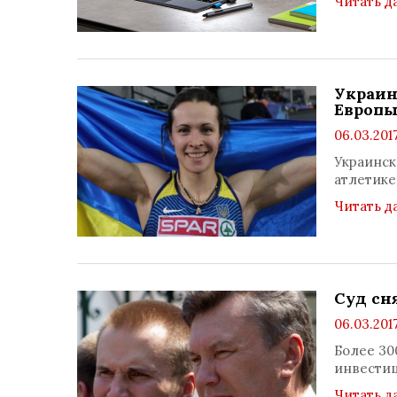
Читать д
Украин
Европ
06.03.2017
Украинск
атлетике
Читать д
Суд сн
06.03.2017
Более 3
инвести
Читать д