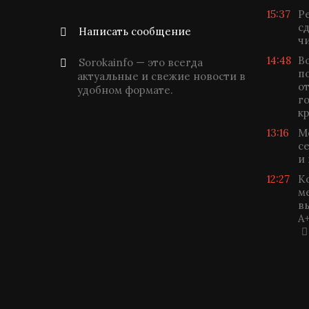
15:37
Р
с
Написать сообщение
ч
14:48
В
Sorokainfo — это всегда
п
актуальные и свежие новости в
о
удобном формате.
г
к
13:16
М
с
и
12:27
К
м
в
A+