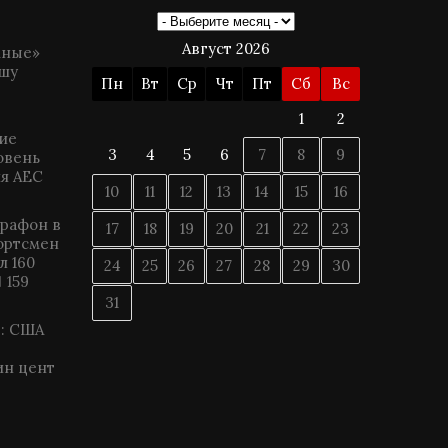
Август 2026
мные»
шу
Пн
Вт
Ср
Чт
Пт
Сб
Вс
1
2
ие
3
4
5
6
7
8
9
овень
я АЕС
10
11
12
13
14
15
16
рафон в
17
18
19
20
21
22
23
ортсмен
л 160
24
25
26
27
28
29
30
159
31
: США
ин цент