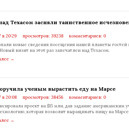
 над Техасом засняли таинственное исчезнов
7 в 20:29
просмотров: 39238
комментариев: 0
опали новые сведения посещения нашей планеты гостей 
 Новый визит на этот раз запечатлен над Техасом.
алее
→
оручила ученым вырастить еду на Марсе
7 в 20:08
просмотров: 38456
комментариев: 0
нсировала проект на $15 млн, дав задание американским 
технологию, которая позволит выращивать пищу на Марсе
алее
→