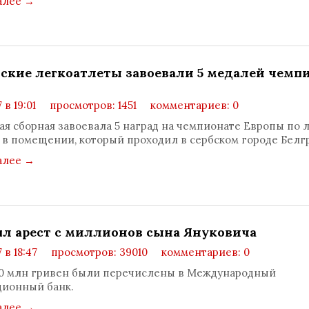
алее
→
ские легкоатлеты завоевали 5 медалей чемп
ы
 в 19:01
просмотров: 1451
комментариев: 0
ая сборная завоевала 5 наград на чемпионате Европы по 
 в помещении, который проходил в сербском городе Белг
алее
→
ял арест с миллионов сына Януковича
 в 18:47
просмотров: 39010
комментариев: 0
00 млн гривен были перечислены в Международный
ционный банк.
алее
→