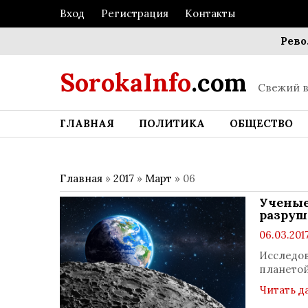
Вход
Регистрация
Контакты
Революци
SorokaInfo
.com
Свежий в
ГЛАВНАЯ
ПОЛИТИКА
ОБЩЕСТВО
Главная
»
2017
»
Март
»
06
Ученые
разруш
06.03.201
Исследов
планетой
Читать д