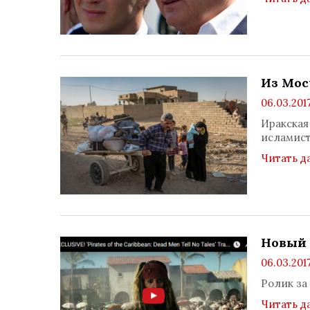
Из Мос
06.03.2017
Иракская
исламист
Читать д
Новый 
06.03.201
Ролик за
Читать д