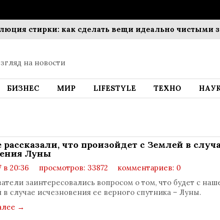
я стирки: как сделать вещи идеально чистыми за ко
згляд на новости
БИЗНЕС
МИР
LIFESTYLE
ТЕХНО
НАУ
 рассказали, что произойдет с Землей в случ
ения Луны
7 в 20:36
просмотров: 33872
комментариев: 0
атели заинтересовались вопросом о том, что будет с наш
 в случае исчезновения ее верного спутника – Луны.
алее
→