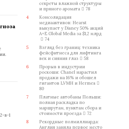
секреты влажной структуры
и пряного аромата
78
4
Консолидация
медиаактивов: Hearst
гноза
выкупает у Disney 50% акций
A+E Global Media за $1,2 млрд
74
5
Взгляд без границ: техника
е
фейсфитнеса для лифтинга
ции.
век и сияния глаз
58
6
Прорыв в индустрии
роскоши: Chanel нарастил
продажи на 16% и обошел
гигантов LVMH и Hermes
80
7
Платные автобаны Польши:
полная раскладка по
маршрутам, пунктам сбора и
стоимости проезда
72
2-в-1
8
Рекордные полмиллиарда:
Англия заняла первое место