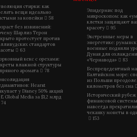
еволюция стирки: как
Эпидермис под
делать вещи идеально
микроскопом: как «у
истыми за копейки
58
клетки защищают ва
озраст без извинений:
красоту
95
очему Шарлиз Терон
Экстренные меры в
ткрыто протестует против
энергетике: румынск
олливудских стандартов
военные подняли ур
расоты
63
Дуная для охлаждени
орковный кекс с орехами:
«Чернавода»
83
екреты влажной структуры
Беспрецедентный ма
 пряного аромата
78
Балтийском море: сп
онсолидация
из Польши преодоле
едиаактивов: Hearst
километров без сна
ыкупает у Disney 50% акций
Исторический рубеж
E Global Media за $1,2 млрд
финансовой системы
74
навсегда прекратили
чеканку монеты в од
153