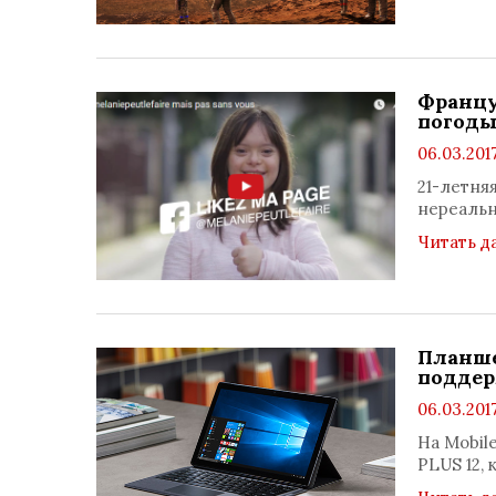
Францу
погод
06.03.2017
21-летня
нереальн
Читать д
Планшет
поддер
06.03.2017
На Mobil
PLUS 12,