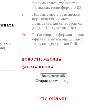
по суммарной стоимости
июльских трансферов
83
9
Пополнение в британской
королевской семье:
принцесса Евгения родила
ионата
дочь в Португалии
104
10
Ретикулярная формация: как
«фильтр» мозга определяет
легкой
вашу концентрацию
111
рад.
НОВОСТИ МЕСЯЦА
ФОРМА ВХОДА
Войти через uID
Старая форма входа
КТО ОНЛАЙН