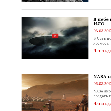
В небе
НЛО
06.03.201
В Сеть п
космоса.
Читать д
NASA п
06.03.201
NASA ано
создать 
Читать д