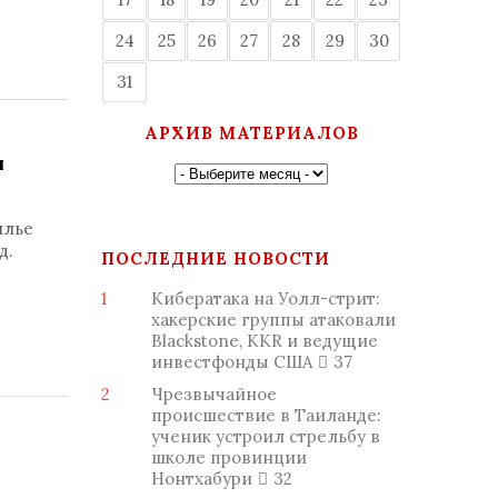
24
25
26
27
28
29
30
31
АРХИВ МАТЕРИАЛОВ
я
илье
д.
ПОСЛЕДНИЕ НОВОСТИ
1
Кибератака на Уолл-стрит:
хакерские группы атаковали
Blackstone, KKR и ведущие
инвестфонды США
37
2
Чрезвычайное
происшествие в Таиланде:
ученик устроил стрельбу в
школе провинции
Нонтхабури
32