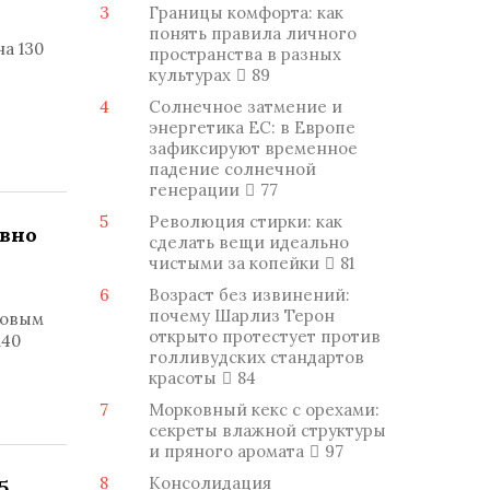
3
Границы комфорта: как
понять правила личного
на 130
пространства в разных
культурах
89
4
Солнечное затмение и
энергетика ЕС: в Европе
зафиксируют временное
падение солнечной
генерации
77
5
Революция стирки: как
евно
сделать вещи идеально
чистыми за копейки
81
6
Возраст без извинений:
почему Шарлиз Терон
вовым
открыто протестует против
140
голливудских стандартов
красоты
84
7
Морковный кекс с орехами:
секреты влажной структуры
и пряного аромата
97
8
Консолидация
5