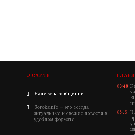
О САЙТЕ
ГЛАВН
08:48
К
х
Написать сообщение
B
и
Sorokainfo — это всегда
08:13
Ч
актуальные и свежие новости в
п
удобном формате.
у
ш
Н