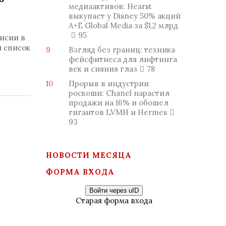
медиаактивов: Hearst
выкупает у Disney 50% акций
A+E Global Media за $1,2 млрд
95
нсии в
и список
9
Взгляд без границ: техника
фейсфитнеса для лифтинга
век и сияния глаз
78
10
Прорыв в индустрии
роскоши: Chanel нарастил
продажи на 16% и обошел
гигантов LVMH и Hermes
93
НОВОСТИ МЕСЯЦА
ФОРМА ВХОДА
Войти через uID
Старая форма входа