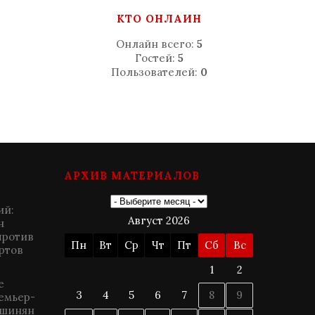
КТО ОНЛАЙН
Онлайн всего:
5
Гостей:
5
Пользователей:
0
АРХИВ МАТЕРИАЛОВ
ий:
Август 2026
н
против
Пн
Вт
Ср
Чт
Пт
Сб
Вс
ртов
1
2
е
3
4
5
6
7
8
9
ремьер-
ашинян