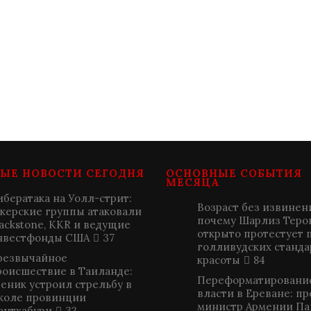
ЫЕ НОВОСТИ СЕГОДНЯ
ОСНОВНЫЕ СОБЫТИЯ
МЕСЯЦА
ибератака на Уолл-стрит:
Возраст без извинен
акерские группы атаковали
почему Шарлиз Теро
lackstone, KKR и ведущие
открыто протестует 
нвестфонды США
37
голливудских станда
резвычайное
красоты
84
роисшествие в Таиланде:
Переформатировани
ченик устроил стрельбу в
власти в Ереване: п
коле провинции
министр Армении П
онтхабури
32