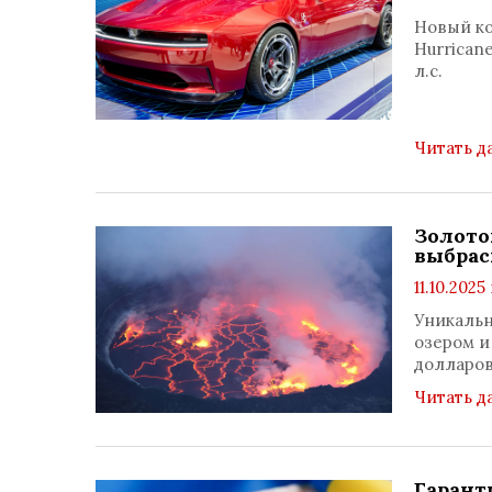
Новый ко
Hurricane
л.с.
Читать д
Золото
выбрас
11.10.2025 
Уникальн
озером и
долларо
Читать д
Гарант