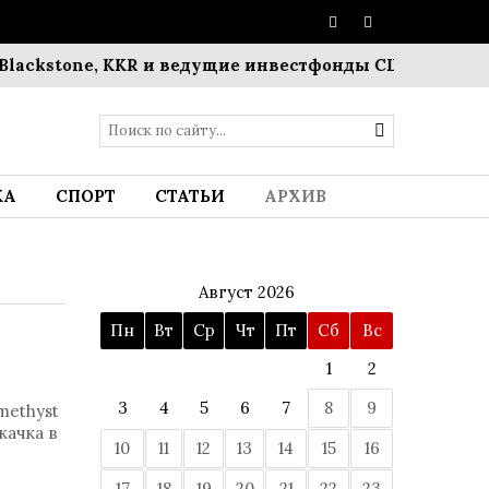
ckstone, KKR и ведущие инвестфонды США
Чрезвыча
КА
СПОРТ
СТАТЬИ
АРХИВ
Август 2026
Пн
Вт
Ср
Чт
Пт
Сб
Вс
1
2
3
4
5
6
7
8
9
methyst
качка в
10
11
12
13
14
15
16
17
18
19
20
21
22
23