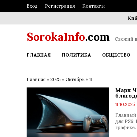
Вход
Регистрация
Контакты
Киберат
SorokaInfo
.com
Свежий в
ГЛАВНАЯ
ПОЛИТИКА
ОБЩЕСТВО
Главная
»
2025
»
Октябрь
»
11
Марк Ч
благод
11.10.2025 
Главный 
для PS6:
графике.