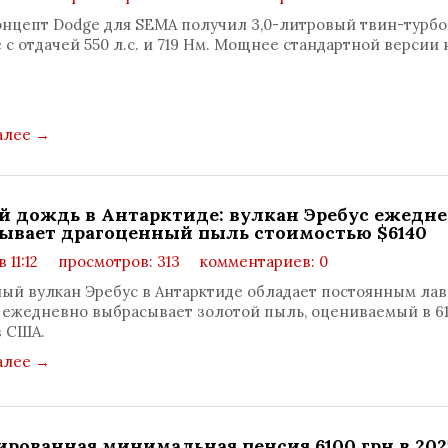
нцепт Dodge для SEMA получил 3,0-литровый твин-турбо
 с отдачей 550 л.с. и 719 Нм. Мощнее стандартной версии 
алее
→
й дождь в Антарктиде: вулкан Эребус ежедн
ывает драгоценный пыль стоимостью $6140
в 11:12
просмотров: 313
комментариев: 0
ый вулкан Эребус в Антарктиде обладает постоянным ла
 ежедневно выбрасывает золотой пыль, оцениваемый в 6
в США.
алее
→
ированная минимальная пенсия 6100 грн в 202