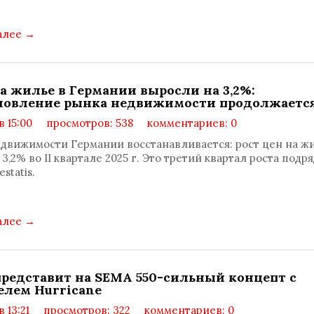
алее
→
а жилье в Германии выросли на 3,2%:
новление рынка недвижимости продолжаетс
 в 15:00
просмотров: 538
комментариев: 0
движимости Германии восстанавливается: рост цен на ж
3,2% во II квартале 2025 г. Это третий квартал роста подря
statis.
алее
→
представит на SEMA 550-сильный концепт с
елем Hurricane
в 13:21
просмотров: 322
комментариев: 0