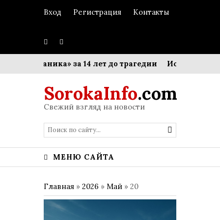
Вход
Регистрация
Контакты
ель «Титаника» за 14 лет до трагедии
Искусство дел
SorokaInfo
.com
Свежий взгляд на новости
МЕНЮ САЙТА
Главная
»
2026
»
Май
»
20