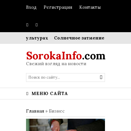
Вход
Регистрация
Контакты
зных культурах
Солнечное затмение и энергетика Е
SorokaInfo
.com
Свежий взгляд на новости
МЕНЮ САЙТА
Главная
»
Бизнес